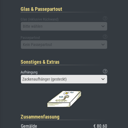
Glas & Passepartout
Glas (inklusive Rückwand)
Bitte wählen
Passepartout
Kein Passepartout
Sonstiges & Extras
Aufhängung
Zackenaufhänger (gesteckt)
Zusammenfassung
Gemälde
€ 80.60