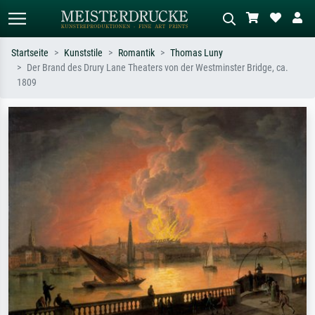
Startseite
Kunststile
Romantik
Thomas Luny
Der Brand des Drury Lane Theaters von der Westminster Bridge, ca.
Standardsuche
KI-Bildersuche
1809
Suchen Sie nach Künstlern, Werktiteln
Beschreiben Sie die Szene – z.B. Grüne
oder Stilen – z.B. Monet,
Wiese, Abstrakt mit viel Rot, Dunkles
Sternennacht, Impressionismus, Welle
Ölgemälde, Stehender Akt neben einem
Hokusai, Akt.
Baum.