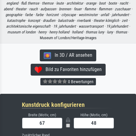
england ·
fluß themse ·
themse ·
leute ·
architektur ·
orange ·
boot ·
boote ·
nacht ·
abend ·
theater ·
rauch ·
aufpassen ·
brennen ·
feuer ·
flamme ·
flammen ·
zuschauer ·
geographie ·
farbe ·
farbe ·
horizont ·
cityscape ·
westminster ·
unfall ·
jahrhundert ·
katastrophe ·
konzept ·
draußen ·
balustrade ·
riverbank ·
theater königlich ·
zeit ·
architektonische eigenschaft ·
19. jahrhundert ·
wassertransport ·
19.jahrhundert ·
museum of london ·
henry ·
henry holland ·
holland ·
thomas luny ·
luny ·
thomas
·
Museum of London/Heritage-Images
In 3D / AR ansehen
Bild zu Favoriten hinzufügen
0 Bewertungen
Kunstdruck konfigurieren
Breite (Motiv, cm)
Höhe (Motiv, cm)
Zusätzlicher Rand