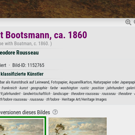
t Bootsmann, ca. 1860
e with Boatman, c. 1860. )
eodore Rousseau
iert · Bild-ID: 1152765
 klassifizierte Künstler
r als Kunstdruck auf Leinwand, Fotopapier, Aquarellkarton, Naturpapier oder Japanpapi
·
frankreich ·
kunst ·
geographie ·
farbe ·
washington ·
rustic ·
position ·
jahrhundert ·
galeri
19.jahrhundert ·
landwirtschaftlich ·
landscape ·
theodore rousseau ·
rousseau ·
theodore ·
th?odore rousseau ·
rousseau ·
th?odore
· Heritage Art/Heritage Images
versionen dieses Bildes