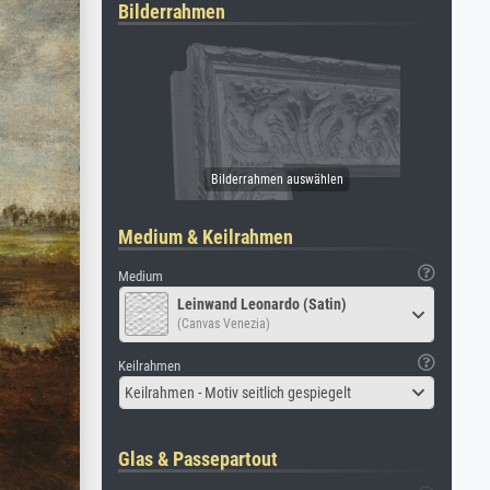
Bilderrahmen
Medium & Keilrahmen
Medium
Leinwand Leonardo (Satin)
(Canvas Venezia)
Keilrahmen
Keilrahmen - Motiv seitlich gespiegelt
Glas & Passepartout