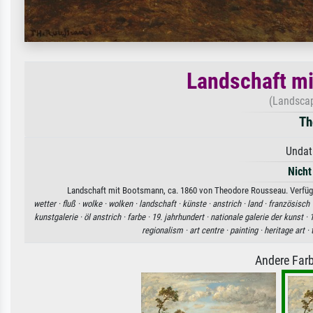
Landschaft mi
(Landscap
Th
Undat
Nicht
Landschaft mit Bootsmann, ca. 1860 von Theodore Rousseau. Verfügba
wetter ·
fluß ·
wolke ·
wolken ·
landschaft ·
künste ·
anstrich ·
land ·
französisch 
kunstgalerie ·
öl anstrich ·
farbe ·
19. jahrhundert ·
nationale galerie der kunst ·
regionalism ·
art centre ·
painting ·
heritage art ·
Andere Farb