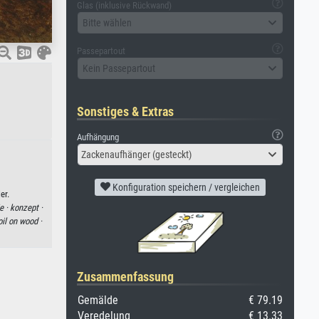
Glas (inklusive Rückwand)
Bitte wählen
Passepartout
Kein Passepartout
Sonstiges & Extras
Aufhängung
Zackenaufhänger (gesteckt)
Konfiguration speichern / vergleichen
er.
e ·
konzept ·
oil on wood ·
Zusammenfassung
Gemälde
€ 79.19
Veredelung
€ 13.33