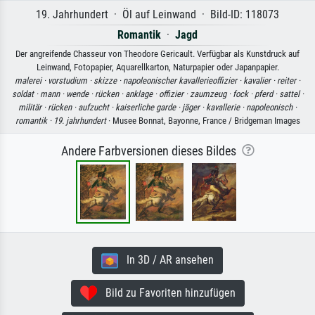
19. Jahrhundert · Öl auf Leinwand · Bild-ID: 118073
Romantik
·
Jagd
Der angreifende Chasseur von Theodore Gericault. Verfügbar als Kunstdruck auf
Leinwand, Fotopapier, Aquarellkarton, Naturpapier oder Japanpapier.
malerei ·
vorstudium ·
skizze ·
napoleonischer kavallerieoffizier ·
kavalier ·
reiter ·
soldat ·
mann ·
wende ·
rücken ·
anklage ·
offizier ·
zaumzeug ·
fock ·
pferd ·
sattel ·
militär ·
rücken ·
aufzucht ·
kaiserliche garde ·
jäger ·
kavallerie ·
napoleonisch ·
romantik ·
19. jahrhundert
· Musee Bonnat, Bayonne, France / Bridgeman Images
Andere Farbversionen dieses Bildes
In 3D / AR ansehen
Bild zu Favoriten hinzufügen