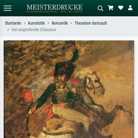
Startseite
Kunststile
Romantik
Theodore Gericault
Der angreifende Chasseur
Standardsuche
KI-Bildersuche
Suchen Sie nach Künstlern, Werktiteln
Beschreiben Sie die Szene – z.B. Grüne
oder Stilen – z.B. Monet,
Wiese, Abstrakt mit viel Rot, Dunkles
Sternennacht, Impressionismus, Welle
Ölgemälde, Stehender Akt neben einem
Hokusai, Akt.
Baum.