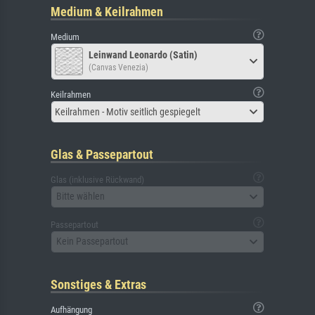
Medium & Keilrahmen
Medium
Leinwand Leonardo (Satin)
(Canvas Venezia)
Keilrahmen
Keilrahmen - Motiv seitlich gespiegelt
Glas & Passepartout
Glas (inklusive Rückwand)
Bitte wählen
Passepartout
Kein Passepartout
Sonstiges & Extras
Aufhängung