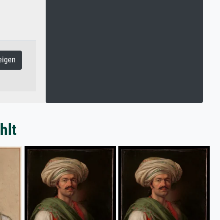
eigen
hlt