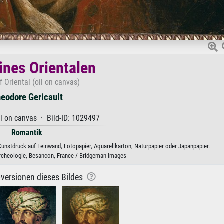
ines Orientalen
 Oriental (oil on canvas)
eodore Gericault
il on canvas · Bild-ID: 1029497
Romantik
Kunstdruck auf Leinwand, Fotopapier, Aquarellkarton, Naturpapier oder Japanpapier.
Archeologie, Besancon, France / Bridgeman Images
versionen dieses Bildes