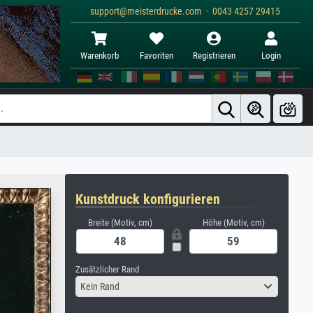
support@meisterdrucke.com · 0043 4257 29415
Warenkorb
Favoriten
Registrieren
Login
Kunstdruck konfigurieren
Breite (Motiv, cm)
Höhe (Motiv, cm)
Zusätzlicher Rand
Kein Rand