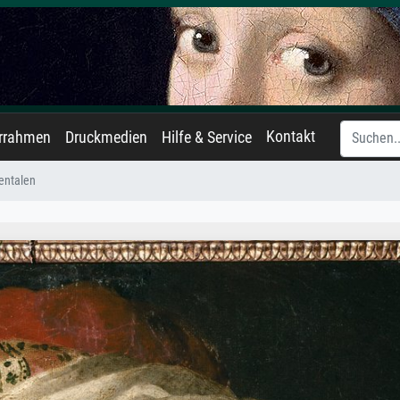
Kontakt
errahmen
Druckmedien
Hilfe & Service
ientalen