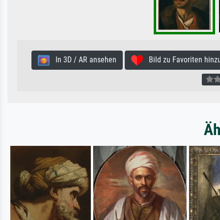
In 3D / AR ansehen
Bild zu Favoriten hinz
Äh