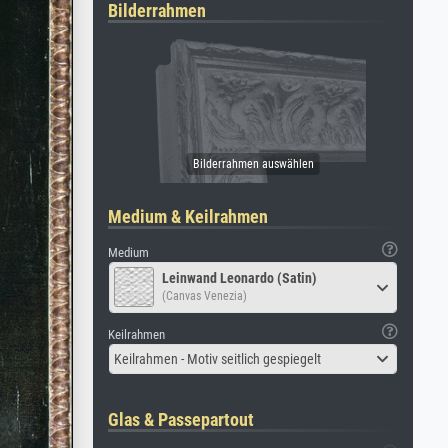
Bilderrahmen
Medium & Keilrahmen
Medium
Leinwand Leonardo (Satin)
(Canvas Venezia)
Keilrahmen
Keilrahmen - Motiv seitlich gespiegelt
Glas & Passepartout