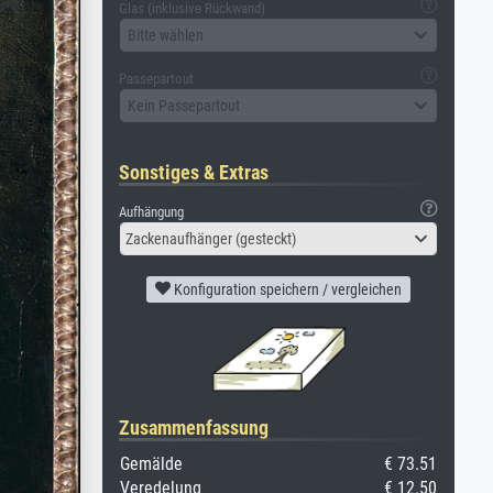
Glas (inklusive Rückwand)
Bitte wählen
Passepartout
Kein Passepartout
Sonstiges & Extras
Aufhängung
Zackenaufhänger (gesteckt)
Konfiguration speichern / vergleichen
Zusammenfassung
Gemälde
€ 73.51
Veredelung
€ 12.50