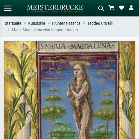
Startseite
Kunststile
Frührenaissance
Taddeo Crivelli
Maria Magdalena wird emporgetragen
Standardsuche
KI-Bildersuche
Suchen Sie nach Künstlern, Werktiteln
Beschreiben Sie die Szene – z.B. Grüne
oder Stilen – z.B. Monet,
Wiese, Abstrakt mit viel Rot, Dunkles
Sternennacht, Impressionismus, Welle
Ölgemälde, Stehender Akt neben einem
Hokusai, Akt.
Baum.