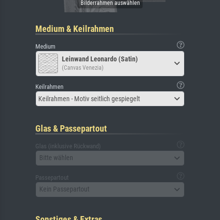
Medium & Keilrahmen
Medium
Leinwand Leonardo (Satin)
(Canvas Venezia)
Keilrahmen
Keilrahmen - Motiv seitlich gespiegelt
Glas & Passepartout
Glas (inklusive Rückwand)
Bitte wählen
Passepartout
Kein Passepartout
Sonstiges & Extras