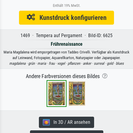
Enthält 19% MwSt.
Kunstdruck konfigurieren
1469 · Tempera auf Pergament · Bild-ID: 6625
Frührenaissance
Maria Magdalena wird emporgetragen von Taddeo Crivelli. Verfügbar als Kunstdruck
auf Leinwand, Fotopapier, Aquarellkarton, Naturpapier oder Japanpapier.
magdalena ·
grün ·
maria ·
frau ·
vogel ·
pflanzen ·
anker ·
surreal ·
gold ·
blues
Andere Farbversionen dieses Bildes
In 3D / AR ansehen