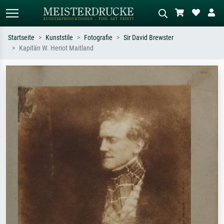
Startseite
Kunststile
Fotografie
Sir David Brewster
Kapitän W. Heriot Maitland
Standardsuche
KI-Bildersuche
Suchen Sie nach Künstlern, Werktiteln
Beschreiben Sie die Szene – z.B. Grüne
oder Stilen – z.B. Monet,
Wiese, Abstrakt mit viel Rot, Dunkles
Sternennacht, Impressionismus, Welle
Ölgemälde, Stehender Akt neben einem
Hokusai, Akt.
Baum.