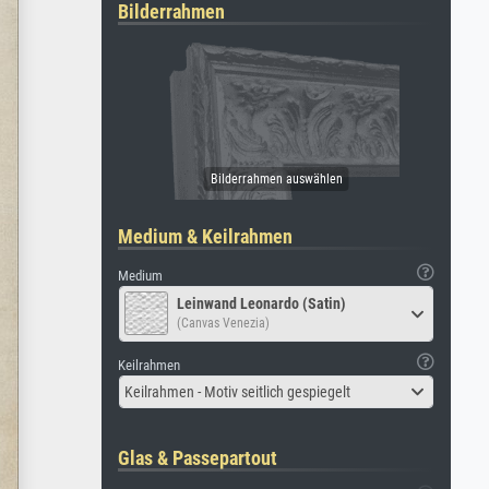
Bilderrahmen
Medium & Keilrahmen
Medium
Leinwand Leonardo (Satin)
(Canvas Venezia)
Keilrahmen
Keilrahmen - Motiv seitlich gespiegelt
Glas & Passepartout