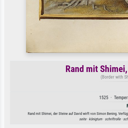
Rand mit Shimei, 
(Border with S
1525 · Tempera
Rand mit Shimei, der Steine auf David wirft von Simon Bening. Verfüg
seite ·
königtum ·
schriftrolle ·
sch