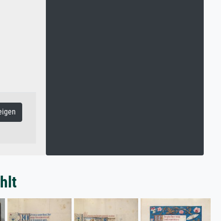
eigen
hlt