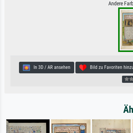
Andere Farb
In 3D / AR ansehen
Bild zu Favoriten hinz
Äh