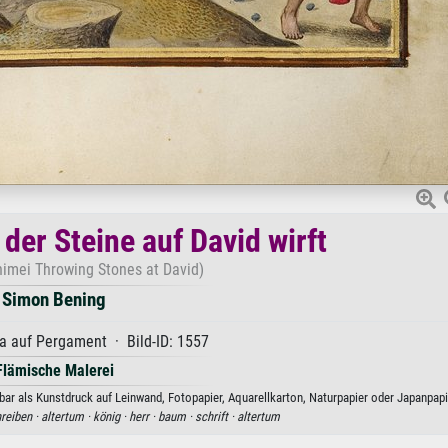
der Steine auf David wirft
himei Throwing Stones at David)
Simon Bening
 auf Pergament · Bild-ID: 1557
Flämische Malerei
bar als Kunstdruck auf Leinwand, Fotopapier, Aquarellkarton, Naturpapier oder Japanpapi
reiben ·
altertum ·
könig ·
herr ·
baum ·
schrift ·
altertum