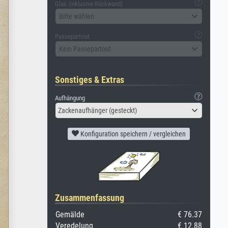
Glas (inklusive Rückwand)
Bitte wählen
Passepartout
Kein Passepartout
Sonstiges & Extras
Aufhängung
Zackenaufhänger (gesteckt)
Konfiguration speichern / vergleichen
Zusammenfassung
Gemälde
€ 76.37
Veredelung
€ 12.88