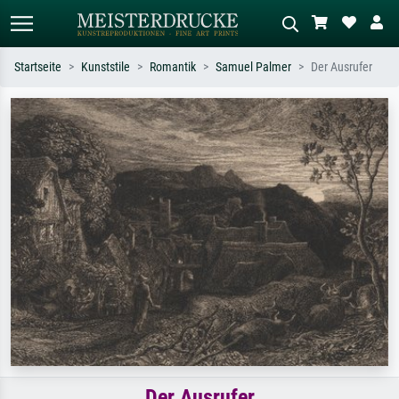
Startseite
Kunststile
Romantik
Samuel Palmer
Der Ausrufer
Standardsuche
KI-Bildersuche
Suchen Sie nach Künstlern, Werktiteln
Beschreiben Sie die Szene – z.B. Grüne
oder Stilen – z.B. Monet,
Wiese, Abstrakt mit viel Rot, Dunkles
Sternennacht, Impressionismus, Welle
Ölgemälde, Stehender Akt neben einem
Hokusai, Akt.
Baum.
Der Ausrufer