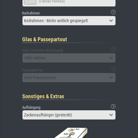
(Canvas Venezia)
Keilrahmen
Keilrahmen - Motiv seitlich gespiegelt
Glas & Passepartout
Glas (inklusive Rückwand)
Bitte wählen
Passepartout
Kein Passepartout
Sonstiges & Extras
Aufhängung
Zackenaufhänger (gesteckt)