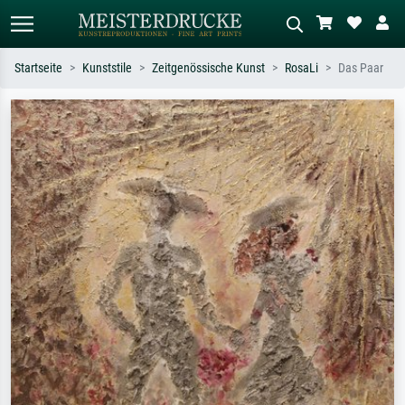
Startseite
Kunststile
Zeitgenössische Kunst
RosaLi
Das Paar
Standardsuche
KI-Bildersuche
Suchen Sie nach Künstlern, Werktiteln
Beschreiben Sie die Szene – z.B. Grüne
oder Stilen – z.B. Monet,
Wiese, Abstrakt mit viel Rot, Dunkles
Sternennacht, Impressionismus, Welle
Ölgemälde, Stehender Akt neben einem
Hokusai, Akt.
Baum.