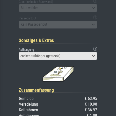
Glas (inklusive Rückwand)
Bitte wählen
Passepartout
Kein Passepartout
Sonstiges & Extras
Aufhängung
Zackenaufhänger (gesteckt)
Zusammenfassung
Gemälde
€ 63.95
Veredelung
€ 10.98
Keilrahmen
€ 36.97
Aufhängung
€ 1.09