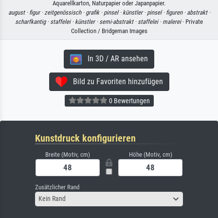
Aquarellkarton, Naturpapier oder Japanpapier.
august ·
figur ·
zeitgenössisch ·
grafik ·
pinsel ·
künstler ·
pinsel ·
figuren ·
abstrakt ·
scharfkantig ·
staffelei ·
künstler ·
semi-abstrakt ·
staffelei ·
malerei
· Private
Collection / Bridgeman Images
In 3D / AR ansehen
Bild zu Favoriten hinzufügen
0 Bewertungen
Kunstdruck konfigurieren
Breite (Motiv, cm)
Höhe (Motiv, cm)
Zusätzlicher Rand
Kein Rand