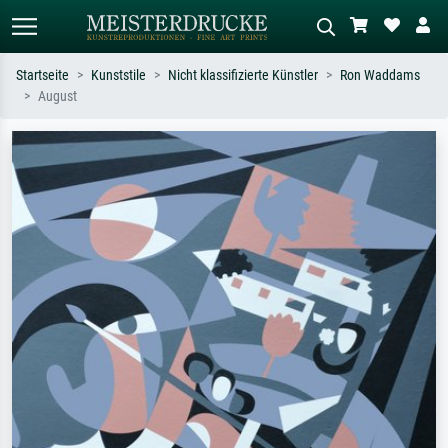
Startseite
Kunststile
Nicht klassifizierte Künstler
Ron Waddams
August
Standardsuche
KI-Bildersuche
Suchen Sie nach Künstlern, Werktiteln
Beschreiben Sie die Szene – z.B. Grüne
oder Stilen – z.B. Monet,
Wiese, Abstrakt mit viel Rot, Dunkles
Sternennacht, Impressionismus, Welle
Ölgemälde, Stehender Akt neben einem
Hokusai, Akt.
Baum.