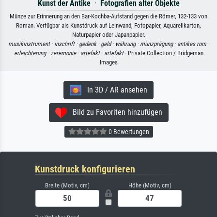
Kunst der Antike
·
Fotografien alter Objekte
Münze zur Erinnerung an den Bar-Kochba-Aufstand gegen die Römer, 132-133 von
Roman. Verfügbar als Kunstdruck auf Leinwand, Fotopapier, Aquarellkarton,
Naturpapier oder Japanpapier.
musikinstrument ·
inschrift ·
gedenk ·
geld ·
währung ·
münzprägung ·
antikes rom ·
erleichterung ·
zeremonie ·
artefakt ·
artefakt
· Private Collection / Bridgeman
Images
In 3D / AR ansehen
Bild zu Favoriten hinzufügen
0 Bewertungen
Kunstdruck konfigurieren
Breite (Motiv, cm)
Höhe (Motiv, cm)