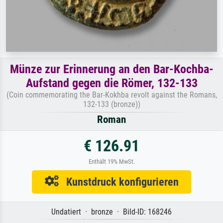
Münze zur Erinnerung an den Bar-Kochba-
Aufstand gegen die Römer, 132-133
(Coin commemorating the Bar-Kokhba revolt against the Romans,
132-133 (bronze))
Roman
€ 126.91
Enthält 19% MwSt.
Kunstdruck konfigurieren
Undatiert · bronze · Bild-ID: 168246