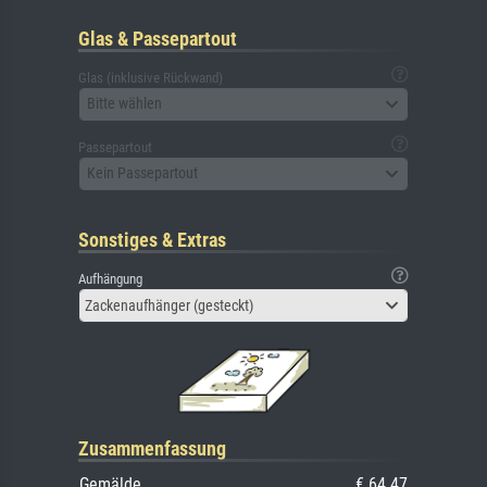
Glas & Passepartout
Glas (inklusive Rückwand)
Bitte wählen
Passepartout
Kein Passepartout
Sonstiges & Extras
Aufhängung
Zackenaufhänger (gesteckt)
Zusammenfassung
Gemälde
€ 64.47