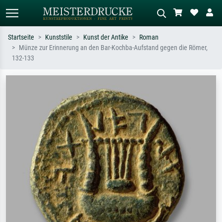
Startseite
Kunststile
Kunst der Antike
Roman
Münze zur Erinnerung an den Bar-Kochba-Aufstand gegen die Römer,
Standardsuche
KI-Bildersuche
132-133
Suchen Sie nach Künstlern, Werktiteln
Beschreiben Sie die Szene – z.B. Grüne
oder Stilen – z.B. Monet,
Wiese, Abstrakt mit viel Rot, Dunkles
Sternennacht, Impressionismus, Welle
Ölgemälde, Stehender Akt neben einem
Hokusai, Akt.
Baum.