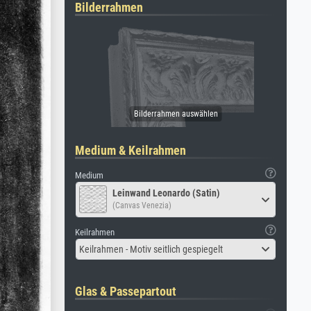
Bilderrahmen
Medium & Keilrahmen
Medium
Leinwand Leonardo (Satin)
(Canvas Venezia)
Keilrahmen
Keilrahmen - Motiv seitlich gespiegelt
Glas & Passepartout