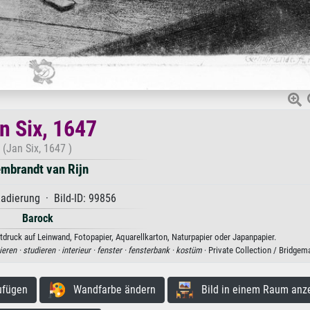
n Six, 1647
(Jan Six, 1647 )
mbrandt van Rijn
adierung · Bild-ID: 99856
Barock
tdruck auf Leinwand, Fotopapier, Aquarellkarton, Naturpapier oder Japanpapier.
ieren ·
studieren ·
interieur ·
fenster ·
fensterbank ·
kostüm
· Private Collection / Bridge
ufügen
Wandfarbe ändern
Bild in einem Raum anz