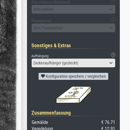
Glas (inklusive Rückwand)
Bitte wählen
Passepartout
Kein Passepartout
Sonstiges & Extras
Aufhängung
Zackenaufhänger (gesteckt)
Konfiguration speichern / vergleichen
Zusammenfassung
Gemälde
€ 76.71
Veredelung
€ 12.91