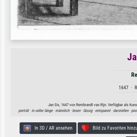
Ja
Re
1647 · R
Jan Six, 1647 von Rembrandt van Rijn. Verfügbar als Kuns
porträt ·
in voller länge ·
männlich ·
lesen ·
lässig ·
entspannt ·
darstellen ·
pos
In 3D / AR ansehen
Bild zu Favoriten hinz