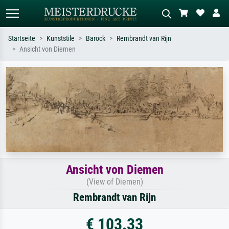
Startseite
Kunststile
Barock
Rembrandt van Rijn
Ansicht von Diemen
Standardsuche
KI-Bildersuche
Suchen Sie nach Künstlern, Werktiteln
Beschreiben Sie die Szene – z.B. Grüne
oder Stilen – z.B. Monet,
Wiese, Abstrakt mit viel Rot, Dunkles
Sternennacht, Impressionismus, Welle
Ölgemälde, Stehender Akt neben einem
Hokusai, Akt.
Baum.
Ansicht von Diemen
(View of Diemen)
Rembrandt van Rijn
€ 103.33