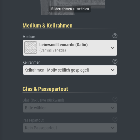
Medium & Keilrahmen
Medium
Leinwand Leonardo (Satin)
(Canvas Venezia)
Keilrahmen
Keilrahmen - Motiv seitlich gespiegelt
Glas & Passepartout
Glas (inklusive Rückwand)
Bitte wählen
Passepartout
Kein Passepartout