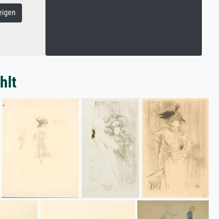
eigen
hlt