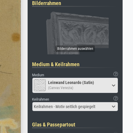
Bilderrahmen
Medium & Keilrahmen
Medium
Leinwand Leonardo (Satin)
(Canvas Venezia)
Keilrahmen
Keilrahmen - Motiv seitlich gespiegelt
Glas & Passepartout