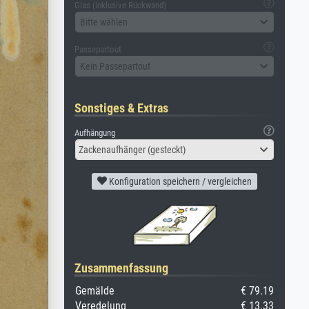
Glas (inklusive Rückwand)
Bitte wählen
Passepartout
Kein Passepartout
Sonstiges & Extras
Aufhängung
Zackenaufhänger (gesteckt)
Konfiguration speichern / vergleichen
Zusammenfassung
Gemälde
€ 79.19
Veredelung
€ 13.33