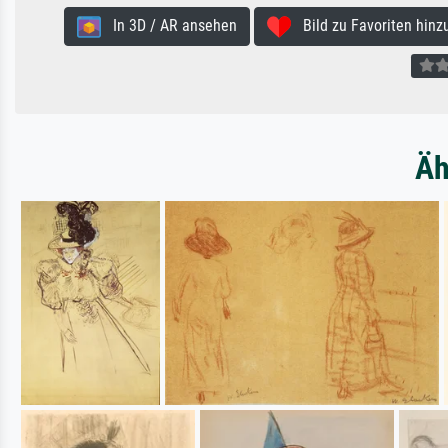
In 3D / AR ansehen
Bild zu Favoriten hinz
Äh