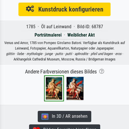
Kunstdruck konfigurieren
1785 · Öl auf Leinwand · Bild-ID: 68787
Porträtmalerei
·
Weiblicher Akt
Venus und Amor, 1785 von Pompeo Girolamo Batoni. Verfügbar als Kunstdruck auf
Leinwand, Fotopapier, Aquarellkarton, Naturpapier oder Japanpapier.
göttin ·
liebe ·
mythologie ·
junge ·
putto ·
putti ·
aphrodite ·
pfeil und bogen ·
eros
·
Arkhangelsk Cathedral Museum, Moscow, Russia / Bridgeman Images
Andere Farbversionen dieses Bildes
In 3D / AR ansehen