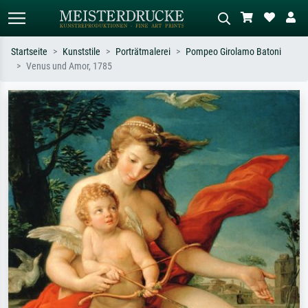
Startseite
Kunststile
Porträtmalerei
Pompeo Girolamo Batoni
Venus und Amor, 1785
Standardsuche
KI-Bildersuche
Suchen Sie nach Künstlern, Werktiteln
Beschreiben Sie die Szene – z.B. Grüne
oder Stilen – z.B. Monet,
Wiese, Abstrakt mit viel Rot, Dunkles
Sternennacht, Impressionismus, Welle
Ölgemälde, Stehender Akt neben einem
Hokusai, Akt.
Baum.