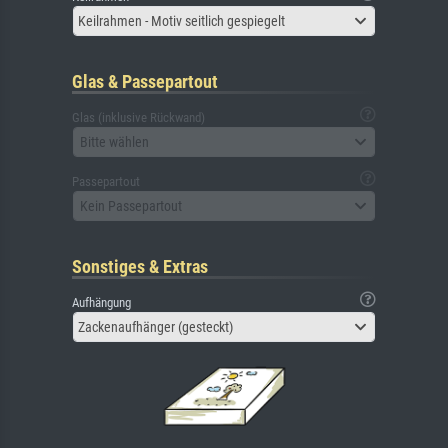
Keilrahmen - Motiv seitlich gespiegelt
Glas & Passepartout
Glas (inklusive Rückwand)
Bitte wählen
Passepartout
Kein Passepartout
Sonstiges & Extras
Aufhängung
Zackenaufhänger (gesteckt)