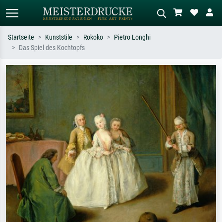
Startseite
Kunststile
Rokoko
Pietro Longhi
Das Spiel des Kochtopfs
Standardsuche
KI-Bildersuche
Suchen Sie nach Künstlern, Werktiteln
Beschreiben Sie die Szene – z.B. Grüne
oder Stilen – z.B. Monet,
Wiese, Abstrakt mit viel Rot, Dunkles
Sternennacht, Impressionismus, Welle
Ölgemälde, Stehender Akt neben einem
Hokusai, Akt.
Baum.