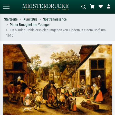
Startseite
Kunststile
Spätrenaissance
Pieter Brueghel the Younger
Standardsuche
KI-Bildersuche
Ein blinder Drehleierspieler umgeben von Kindern in einem Dorf, um
1610
Suchen Sie nach Künstlern, Werktiteln
Beschreiben Sie die Szene – z.B. Grüne
oder Stilen – z.B. Monet,
Wiese, Abstrakt mit viel Rot, Dunkles
Sternennacht, Impressionismus, Welle
Ölgemälde, Stehender Akt neben einem
Hokusai, Akt.
Baum.