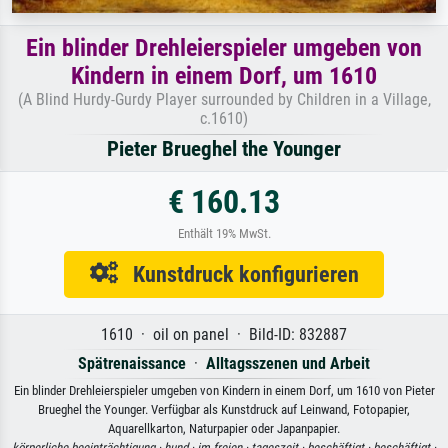
Ein blinder Drehleierspieler umgeben von
Kindern in einem Dorf, um 1610
(A Blind Hurdy-Gurdy Player surrounded by Children in a Village,
c.1610)
Pieter Brueghel the Younger
€ 160.13
Enthält 19% MwSt.
Kunstdruck konfigurieren
1610 · oil on panel · Bild-ID: 832887
Spätrenaissance
·
Alltagsszenen und Arbeit
Ein blinder Drehleierspieler umgeben von Kindern in einem Dorf, um 1610 von Pieter
Brueghel the Younger. Verfügbar als Kunstdruck auf Leinwand, Fotopapier,
Aquarellkarton, Naturpapier oder Japanpapier.
körperliche beeinträchtigung ·
hund ·
im freien ·
tageszeit ·
beschäftigt ·
beschäftigt ·