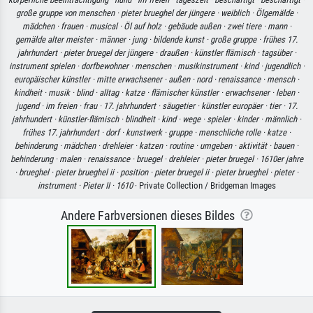
große gruppe von menschen ·
pieter brueghel der jüngere ·
weiblich ·
Ölgemälde ·
mädchen ·
frauen ·
musical ·
Öl auf holz ·
gebäude außen ·
zwei tiere ·
mann ·
gemälde alter meister ·
männer ·
jung ·
bildende kunst ·
große gruppe ·
frühes 17.
jahrhundert ·
pieter bruegel der jüngere ·
draußen ·
künstler flämisch ·
tagsüber ·
instrument spielen ·
dorfbewohner ·
menschen ·
musikinstrument ·
kind ·
jugendlich ·
europäischer künstler ·
mitte erwachsener ·
außen ·
nord ·
renaissance ·
mensch ·
kindheit ·
musik ·
blind ·
alltag ·
katze ·
flämischer künstler ·
erwachsener ·
leben ·
jugend ·
im freien ·
frau ·
17. jahrhundert ·
säugetier ·
künstler europäer ·
tier ·
17.
jahrhundert ·
künstler-flämisch ·
blindheit ·
kind ·
wege ·
spieler ·
kinder ·
männlich ·
frühes 17. jahrhundert ·
dorf ·
kunstwerk ·
gruppe ·
menschliche rolle ·
katze ·
behinderung ·
mädchen ·
drehleier ·
katzen ·
routine ·
umgeben ·
aktivität ·
bauen ·
behinderung ·
malen ·
renaissance ·
bruegel ·
drehleier ·
pieter bruegel ·
1610er jahre
·
brueghel ·
pieter brueghel ii ·
position ·
pieter bruegel ii ·
pieter brueghel ·
pieter ·
instrument ·
Pieter II ·
1610
· Private Collection / Bridgeman Images
Andere Farbversionen dieses Bildes