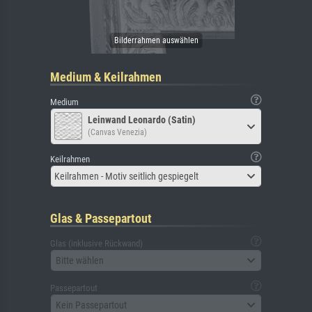
Medium & Keilrahmen
Medium
Leinwand Leonardo (Satin)
(Canvas Venezia)
Keilrahmen
Keilrahmen - Motiv seitlich gespiegelt
Glas & Passepartout
Glas (inklusive Rückwand)
Bitte wählen
Passepartout
Kein Passepartout