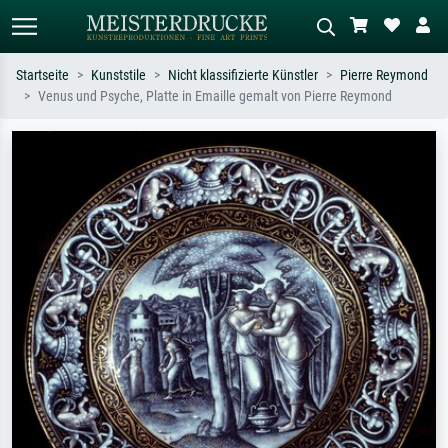
Startseite
Kunststile
Nicht klassifizierte Künstler
Pierre Reymond
Venus und Psyche, Platte in Emaille gemalt von Pierre Reymond
Standardsuche
KI-Bildersuche
Suchen Sie nach Künstlern, Werktiteln
Beschreiben Sie die Szene – z.B. Grüne
oder Stilen – z.B. Monet,
Wiese, Abstrakt mit viel Rot, Dunkles
Sternennacht, Impressionismus, Welle
Ölgemälde, Stehender Akt neben einem
Hokusai, Akt.
Baum.