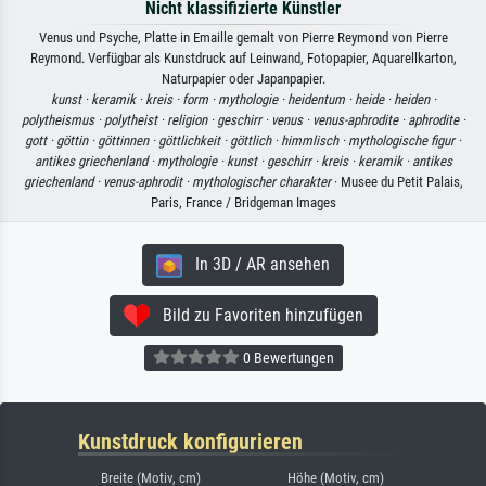
Nicht klassifizierte Künstler
Venus und Psyche, Platte in Emaille gemalt von Pierre Reymond von Pierre
Reymond. Verfügbar als Kunstdruck auf Leinwand, Fotopapier, Aquarellkarton,
Naturpapier oder Japanpapier.
kunst ·
keramik ·
kreis ·
form ·
mythologie ·
heidentum ·
heide ·
heiden ·
polytheismus ·
polytheist ·
religion ·
geschirr ·
venus ·
venus-aphrodite ·
aphrodite ·
gott ·
göttin ·
göttinnen ·
göttlichkeit ·
göttlich ·
himmlisch ·
mythologische figur ·
antikes griechenland ·
mythologie ·
kunst ·
geschirr ·
kreis ·
keramik ·
antikes
griechenland ·
venus-aphrodit ·
mythologischer charakter
· Musee du Petit Palais,
Paris, France / Bridgeman Images
In 3D / AR ansehen
Bild zu Favoriten hinzufügen
0 Bewertungen
Kunstdruck konfigurieren
Breite (Motiv, cm)
Höhe (Motiv, cm)