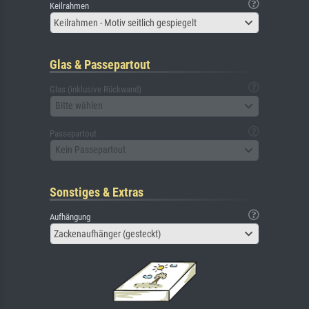
Keilrahmen
Keilrahmen - Motiv seitlich gespiegelt
Glas & Passepartout
Glas (inklusive Rückwand)
Bitte wählen
Passepartout
Kein Passepartout
Sonstiges & Extras
Aufhängung
Zackenaufhänger (gesteckt)