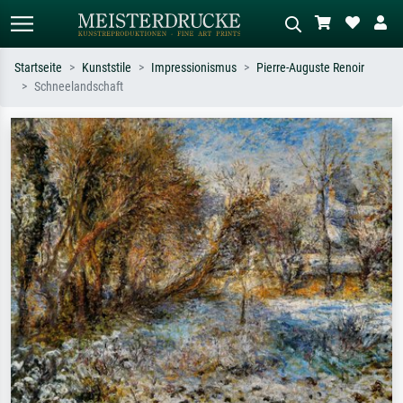
Startseite
Kunststile
Impressionismus
Pierre-Auguste Renoir
Schneelandschaft
Standardsuche
KI-Bildersuche
Suchen Sie nach Künstlern, Werktiteln
Beschreiben Sie die Szene – z.B. Grüne
oder Stilen – z.B. Monet,
Wiese, Abstrakt mit viel Rot, Dunkles
Sternennacht, Impressionismus, Welle
Ölgemälde, Stehender Akt neben einem
Hokusai, Akt.
Baum.