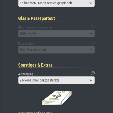
Keilrahmen - Motiv seitlich gespiegelt
Glas & Passepartout
Glas (inklusive Rückwand)
Bitte wählen
Passepartout
Kein Passepartout
Sonstiges & Extras
Aufhängung
Zackenaufhänger (gesteckt)