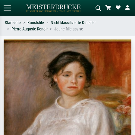
Startseite
Kunststile
Nicht klassifizierte Künstler
Pierre Auguste Renoir
Jeune fille assise
Standardsuche
KI-Bildersuche
Suchen Sie nach Künstlern, Werktiteln
Beschreiben Sie die Szene – z.B. Grüne
oder Stilen – z.B. Monet,
Wiese, Abstrakt mit viel Rot, Dunkles
Sternennacht, Impressionismus, Welle
Ölgemälde, Stehender Akt neben einem
Hokusai, Akt.
Baum.