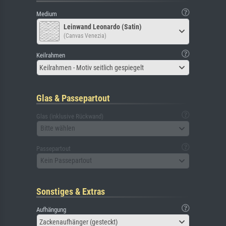
Medium
Leinwand Leonardo (Satin)
(Canvas Venezia)
Keilrahmen
Keilrahmen - Motiv seitlich gespiegelt
Glas & Passepartout
Glas (inklusive Rückwand)
Bitte wählen
Passepartout
Kein Passepartout
Sonstiges & Extras
Aufhängung
Zackenaufhänger (gesteckt)