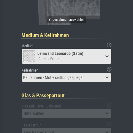
Medium & Keilrahmen
Medium
Leinwand Leonardo (Satin)
(Canvas Venezia)
Keilrahmen
Keilrahmen - Motiv seitlich gespiegelt
Glas & Passepartout
Glas (inklusive Rückwand)
Bitte wählen
Passepartout
Kein Passepartout