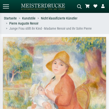
Startseite
Kunststile
Nicht klassifizierte Künstler
Pierre Auguste Renoir
Standardsuche
KI-Bildersuche
Junge Frau stillt ihr Kind - Madame Renoir und ihr Sohn Pierre
Suchen Sie nach Künstlern, Werktiteln
Beschreiben Sie die Szene – z.B. Grüne
oder Stilen – z.B. Monet,
Wiese, Abstrakt mit viel Rot, Dunkles
Sternennacht, Impressionismus, Welle
Ölgemälde, Stehender Akt neben einem
Hokusai, Akt.
Baum.