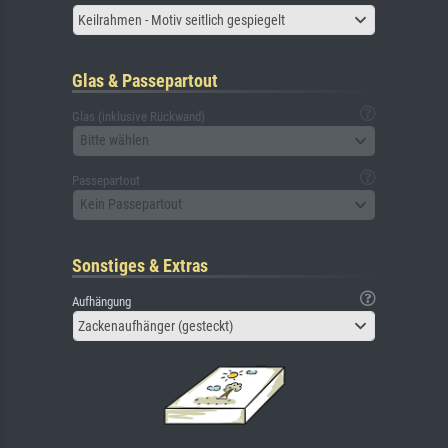
Keilrahmen - Motiv seitlich gespiegelt
Glas & Passepartout
Glas (inklusive Rückwand)
Bitte wählen
Passepartout
Kein Passepartout
Sonstiges & Extras
Aufhängung
Zackenaufhänger (gesteckt)