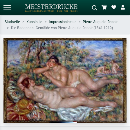
Startseite
Kunststile
Impressionismus
Pierre-Auguste Renoir
Die Badenden. Gemälde von Pierre Auguste Renoir (1841-1919)
Standardsuche
KI-Bildersuche
Suchen Sie nach Künstlern, Werktiteln
Beschreiben Sie die Szene – z.B. Grüne
oder Stilen – z.B. Monet,
Wiese, Abstrakt mit viel Rot, Dunkles
Sternennacht, Impressionismus, Welle
Ölgemälde, Stehender Akt neben einem
Hokusai, Akt.
Baum.