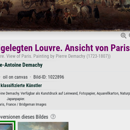
igelegten Louvre. Ansicht von Paris
re. View of Paris. Painting by Pierre Demachy (1723-1807))
re-Antoine Demachy
· oil on canvas · Bild-ID: 1022896
 klassifizierte Künstler
oine Demachy. Verfügbar als Kunstdruck auf Leinwand, Fotopapier, Aquarellkarton, Naturp
Japanpapier.
aris, France / Bridgeman Images
versionen dieses Bildes