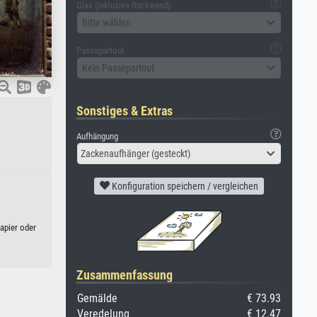
Glas (inklusive Rückwand)
Bitte wählen
Passepartout
Kein Passepartout
Sonstiges & Extras
Aufhängung
Zackenaufhänger (gesteckt)
Konfiguration speichern / vergleichen
apier oder
Zusammenfassung
Gemälde
€ 73.93
Veredelung
€ 12.47