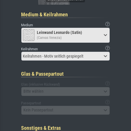
Medium & Keilrahmen
Medium
Leinwand Leonardo (Satin)
(Canvas Venezia)
Keilrahmen
Keilrahmen - Motiv seitlich gespiegelt
Glas & Passepartout
Glas (inklusive Rückwand)
Bitte wählen
Passepartout
Kein Passepartout
Sonstiges & Extras