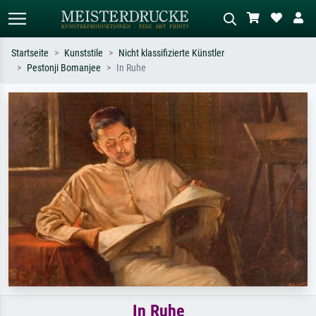
Startseite
Kunststile
Nicht klassifizierte Künstler
Pestonji Bomanjee
In Ruhe
Standardsuche
KI-Bildersuche
Suchen Sie nach Künstlern, Werktiteln
Beschreiben Sie die Szene – z.B. Grüne
oder Stilen – z.B. Monet,
Wiese, Abstrakt mit viel Rot, Dunkles
Sternennacht, Impressionismus, Welle
Ölgemälde, Stehender Akt neben einem
Hokusai, Akt.
Baum.
In Ruhe