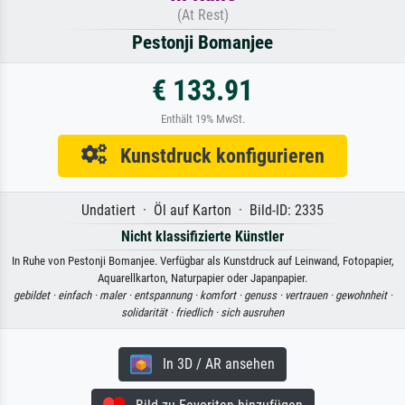
(At Rest)
Pestonji Bomanjee
€ 133.91
Enthält 19% MwSt.
Kunstdruck konfigurieren
Undatiert · Öl auf Karton · Bild-ID: 2335
Nicht klassifizierte Künstler
In Ruhe von Pestonji Bomanjee. Verfügbar als Kunstdruck auf Leinwand, Fotopapier,
Aquarellkarton, Naturpapier oder Japanpapier.
gebildet ·
einfach ·
maler ·
entspannung ·
komfort ·
genuss ·
vertrauen ·
gewohnheit ·
solidarität ·
friedlich ·
sich ausruhen
In 3D / AR ansehen