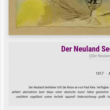
Der Neuland See
((Der Neuland
1917 · A
Der Neuland Seefahrer tritt die Reise an von Paul Klee. Verfügbar
abfahrt ·
abstraktion ·
boot ·
blaue ·
reiter ·
deutsche ·
kunst ·
fahne ·
geometrie 
·
seefahrer ·
segelboot ·
sonne ·
technik ·
aquarell ·
federzeichnung ·
grafik ·
ha