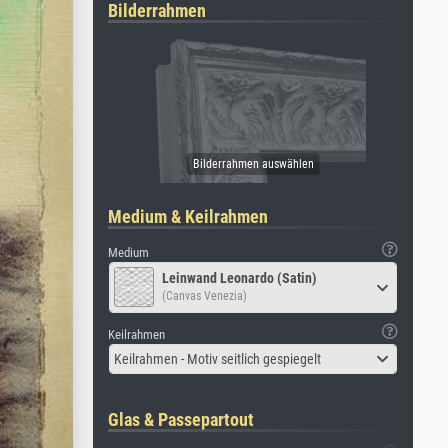
Bilderrahmen
Medium & Keilrahmen
Medium
Leinwand Leonardo (Satin)
(Canvas Venezia)
Keilrahmen
Keilrahmen - Motiv seitlich gespiegelt
Glas & Passepartout