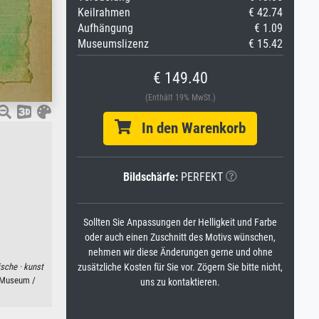
Keilrahmen
€ 42.74
Aufhängung
€ 1.09
Museumslizenz
€ 15.42
€ 149.40
(Enthält 19% MwSt.)
In den Warenkorb
Bildschärfe:
PERFEKT
Sollten Sie Anpassungen der Helligkeit und Farbe
oder auch einen Zuschnitt des Motivs wünschen,
nehmen wir diese Änderungen gerne und ohne
zusätzliche Kosten für Sie vor. Zögern Sie bitte nicht,
ische ·
kunst
 Museum /
uns zu kontaktieren.