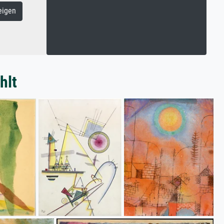
eigen
hlt