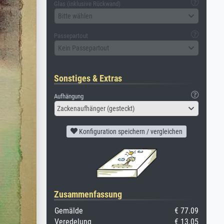
Glas (inklusive Rückwand)
Bitte wählen
Passepartout
Kein Passepartout
Sonstiges & Extras
Aufhängung
Zackenaufhänger (gesteckt)
Konfiguration speichern / vergleichen
Zusammenfassung
Gemälde
€ 77.09
Veredelung
€ 13.05