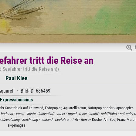
fahrer tritt die Reise an
 Seefahrer tritt die Reise an))
Paul Klee
quarell · Bild-ID: 686459
Expressionismus
 als Kunstdruck auf Leinwand, Fotopapier, Aquarellkarton, Naturpapier oder Japanpapier.
·
horizont ·
kunst ·
küste ·
landschaft ·
meer ·
mond ·
reise ·
schiff ·
schifffahrt ·
schweizer
ndzeichnung ·
zeichnung ·
neuland ·
seefahrer ·
tritt ·
Reise
· Kochel Am See, Franz Marc
akg-images