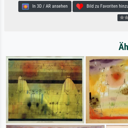
In 3D / AR ansehen
Bild zu Favoriten hinz
Äh