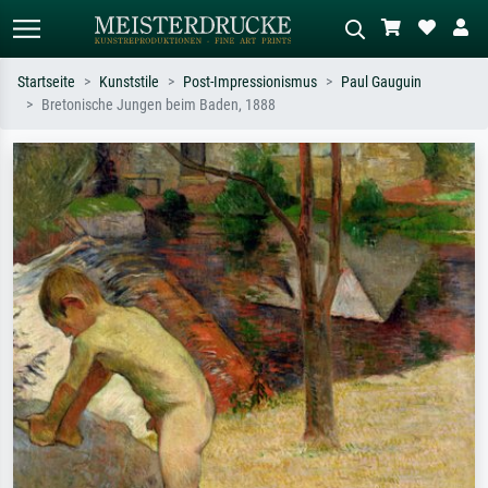
Startseite
Kunststile
Post-Impressionismus
Paul Gauguin
Bretonische Jungen beim Baden, 1888
Standardsuche
KI-Bildersuche
Suchen Sie nach Künstlern, Werktiteln
Beschreiben Sie die Szene – z.B. Grüne
oder Stilen – z.B. Monet,
Wiese, Abstrakt mit viel Rot, Dunkles
Sternennacht, Impressionismus, Welle
Ölgemälde, Stehender Akt neben einem
Hokusai, Akt.
Baum.