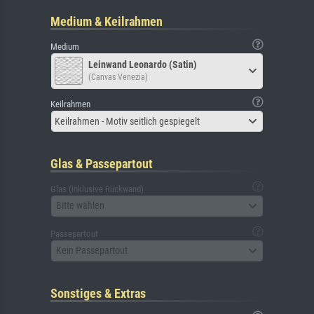
Medium & Keilrahmen
Medium
Leinwand Leonardo (Satin)
(Canvas Venezia)
Keilrahmen
Keilrahmen - Motiv seitlich gespiegelt
Glas & Passepartout
Glas (inklusive Rückwand)
Bitte wählen
Passepartout
Kein Passepartout
Sonstiges & Extras