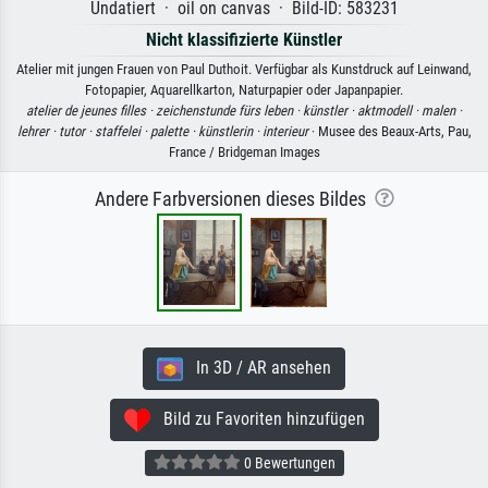
Undatiert · oil on canvas · Bild-ID: 583231
Nicht klassifizierte Künstler
Atelier mit jungen Frauen von Paul Duthoit. Verfügbar als Kunstdruck auf Leinwand,
Fotopapier, Aquarellkarton, Naturpapier oder Japanpapier.
atelier de jeunes filles ·
zeichenstunde fürs leben ·
künstler ·
aktmodell ·
malen ·
lehrer ·
tutor ·
staffelei ·
palette ·
künstlerin ·
interieur
· Musee des Beaux-Arts, Pau,
France / Bridgeman Images
Andere Farbversionen dieses Bildes
In 3D / AR ansehen
Bild zu Favoriten hinzufügen
0 Bewertungen