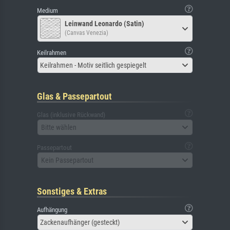
Medium
Leinwand Leonardo (Satin)
(Canvas Venezia)
Keilrahmen
Keilrahmen - Motiv seitlich gespiegelt
Glas & Passepartout
Glas (inklusive Rückwand)
Bitte wählen
Passepartout
Kein Passepartout
Sonstiges & Extras
Aufhängung
Zackenaufhänger (gesteckt)