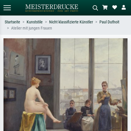
Startseite
Kunststile
Nicht klassifizierte Künstler
Paul Duthoit
Atelier mit jungen Frauen
Standardsuche
KI-Bildersuche
Suchen Sie nach Künstlern, Werktiteln
Beschreiben Sie die Szene – z.B. Grüne
oder Stilen – z.B. Monet,
Wiese, Abstrakt mit viel Rot, Dunkles
Sternennacht, Impressionismus, Welle
Ölgemälde, Stehender Akt neben einem
Hokusai, Akt.
Baum.