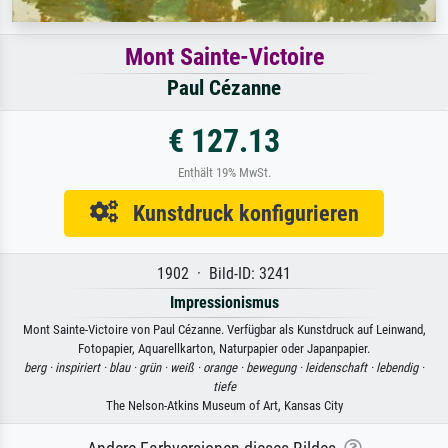
Mont Sainte-Victoire
Paul Cézanne
€ 127.13
Enthält 19% MwSt.
Kunstdruck konfigurieren
1902 · Bild-ID: 3241
Impressionismus
Mont Sainte-Victoire von Paul Cézanne. Verfügbar als Kunstdruck auf Leinwand,
Fotopapier, Aquarellkarton, Naturpapier oder Japanpapier.
berg ·
inspiriert ·
blau ·
grün ·
weiß ·
orange ·
bewegung ·
leidenschaft ·
lebendig ·
tiefe
The Nelson-Atkins Museum of Art, Kansas City