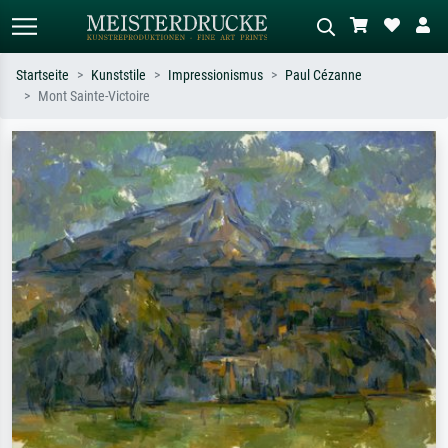
Startseite
Kunststile
Impressionismus
Paul Cézanne
Mont Sainte-Victoire
Standardsuche
KI-Bildersuche
Suchen Sie nach Künstlern, Werktiteln
Beschreiben Sie die Szene – z.B. Grüne
oder Stilen – z.B. Monet,
Wiese, Abstrakt mit viel Rot, Dunkles
Sternennacht, Impressionismus, Welle
Ölgemälde, Stehender Akt neben einem
Hokusai, Akt.
Baum.