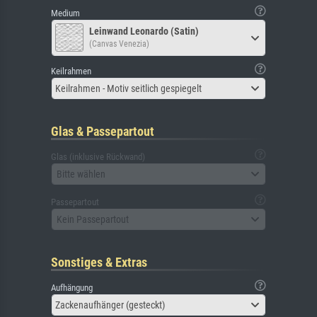
Medium
Leinwand Leonardo (Satin)
(Canvas Venezia)
Keilrahmen
Keilrahmen - Motiv seitlich gespiegelt
Glas & Passepartout
Glas (inklusive Rückwand)
Bitte wählen
Passepartout
Kein Passepartout
Sonstiges & Extras
Aufhängung
Zackenaufhänger (gesteckt)