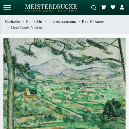
Startseite
Kunststile
Impressionismus
Paul Cézanne
Mont Sainte-Victoire
Standardsuche
KI-Bildersuche
Suchen Sie nach Künstlern, Werktiteln
Beschreiben Sie die Szene – z.B. Grüne
oder Stilen – z.B. Monet,
Wiese, Abstrakt mit viel Rot, Dunkles
Sternennacht, Impressionismus, Welle
Ölgemälde, Stehender Akt neben einem
Hokusai, Akt.
Baum.