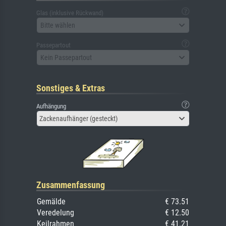
Glas (inklusive Rückwand)
Bitte wählen
Passepartout
Kein Passepartout
Sonstiges & Extras
Aufhängung
Zackenaufhänger (gesteckt)
Zusammenfassung
Gemälde
€ 73.51
Veredelung
€ 12.50
Keilrahmen
€ 41.21