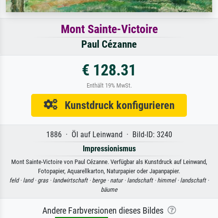
Mont Sainte-Victoire
Paul Cézanne
€ 128.31
Enthält 19% MwSt.
Kunstdruck konfigurieren
1886 · Öl auf Leinwand · Bild-ID: 3240
Impressionismus
Mont Sainte-Victoire von Paul Cézanne. Verfügbar als Kunstdruck auf Leinwand,
Fotopapier, Aquarellkarton, Naturpapier oder Japanpapier.
feld ·
land ·
gras ·
landwirtschaft ·
berge ·
natur ·
landschaft ·
himmel ·
landschaft ·
bäume
Andere Farbversionen dieses Bildes