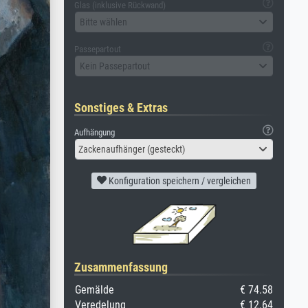
Glas (inklusive Rückwand)
Bitte wählen
Passepartout
Kein Passepartout
Sonstiges & Extras
Aufhängung
Zackenaufhänger (gesteckt)
Konfiguration speichern / vergleichen
Zusammenfassung
Gemälde
€ 74.58
Veredelung
€ 12.64