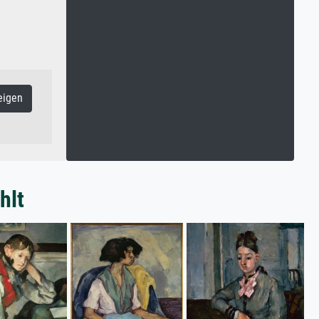
eigen
hlt