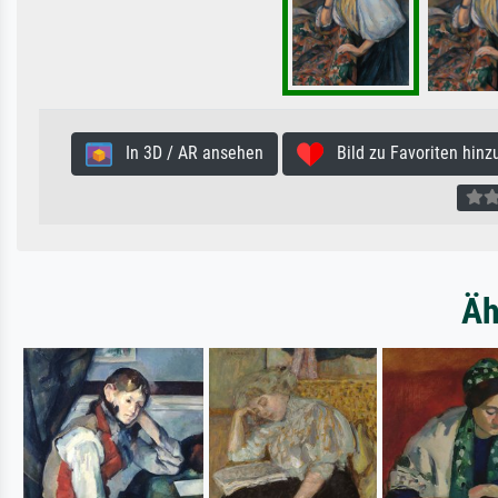
In 3D / AR ansehen
Bild zu Favoriten hinz
Äh