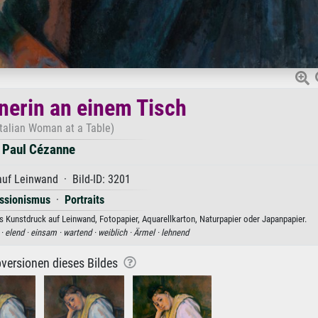
enerin an einem Tisch
Italian Woman at a Table)
Paul Cézanne
uf Leinwand · Bild-ID: 3201
ssionismus
·
Portraits
s Kunstdruck auf Leinwand, Fotopapier, Aquarellkarton, Naturpapier oder Japanpapier.
 ·
elend ·
einsam ·
wartend ·
weiblich ·
Ärmel ·
lehnend
versionen dieses Bildes