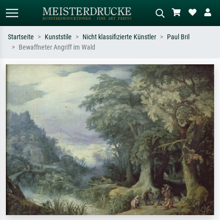
Startseite
Kunststile
Nicht klassifizierte Künstler
Paul Bril
Bewaffneter Angriff im Wald
Standardsuche
KI-Bildersuche
Suchen Sie nach Künstlern, Werktiteln
Beschreiben Sie die Szene – z.B. Grüne
oder Stilen – z.B. Monet,
Wiese, Abstrakt mit viel Rot, Dunkles
Sternennacht, Impressionismus, Welle
Ölgemälde, Stehender Akt neben einem
Hokusai, Akt.
Baum.