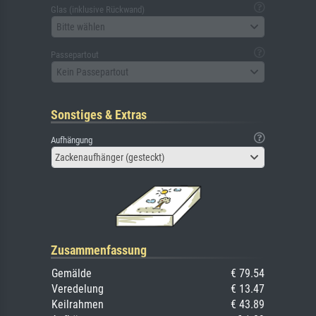
Glas (inklusive Rückwand)
Bitte wählen
Passepartout
Kein Passepartout
Sonstiges & Extras
Aufhängung
Zackenaufhänger (gesteckt)
Zusammenfassung
Gemälde
€ 79.54
Veredelung
€ 13.47
Keilrahmen
€ 43.89