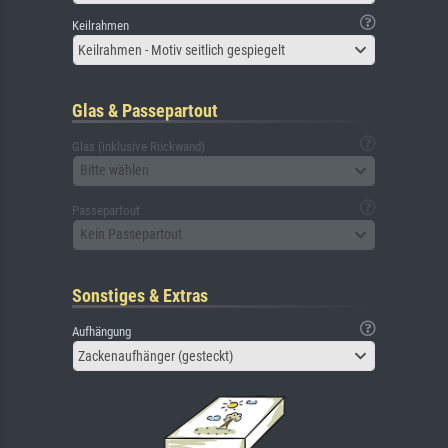
Keilrahmen
Keilrahmen - Motiv seitlich gespiegelt
Glas & Passepartout
Glas (inklusive Rückwand)
Bitte wählen
Passepartout
Kein Passepartout
Sonstiges & Extras
Aufhängung
Zackenaufhänger (gesteckt)