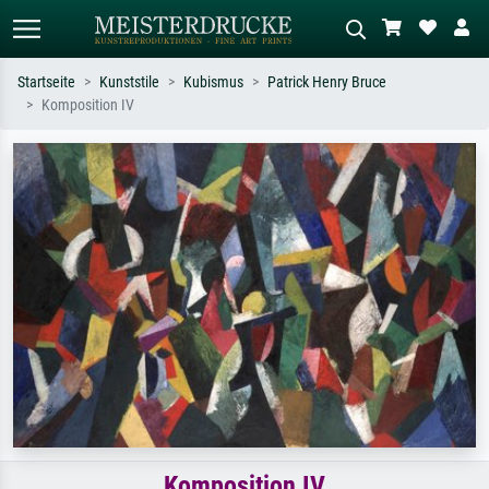
Startseite
Kunststile
Kubismus
Patrick Henry Bruce
Komposition IV
Standardsuche
KI-Bildersuche
Suchen Sie nach Künstlern, Werktiteln
Beschreiben Sie die Szene – z.B. Grüne
oder Stilen – z.B. Monet,
Wiese, Abstrakt mit viel Rot, Dunkles
Sternennacht, Impressionismus, Welle
Ölgemälde, Stehender Akt neben einem
Hokusai, Akt.
Baum.
Komposition IV