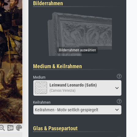
Bilderrahmen
Medium & Keilrahmen
Medium
Leinwand Leonardo (Satin)
(Canvas Venezia)
Keilrahmen
Keilrahmen - Motiv seitlich gespiegelt
Glas & Passepartout