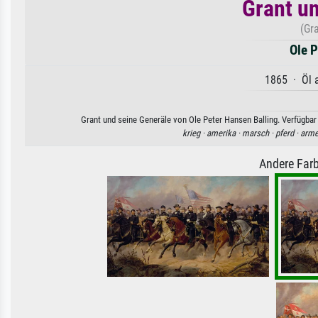
Grant u
(Gr
Ole P
1865 · Öl a
Grant und seine Generäle von Ole Peter Hansen Balling. Verfügbar 
krieg ·
amerika ·
marsch ·
pferd ·
arme
Andere Farb