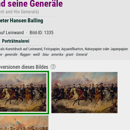
nd seine Generäle
ant and His Generals)
eter Hansen Balling
uf Leinwand · Bild-ID: 1335
Porträtmalerei
als Kunstdruck auf Leinwand, Fotopapier, Aquarellkarton, Naturpapier oder Japanpapier.
e ·
generäle ·
flaggen ·
weiß ·
blau ·
amerika ·
grant ·
General
versionen dieses Bildes