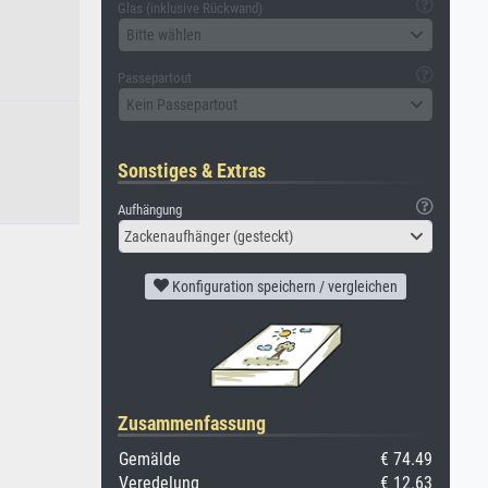
Glas (inklusive Rückwand)
Bitte wählen
Passepartout
Kein Passepartout
Sonstiges & Extras
Aufhängung
Zackenaufhänger (gesteckt)
Konfiguration speichern / vergleichen
Zusammenfassung
Gemälde
€ 74.49
Veredelung
€ 12.63