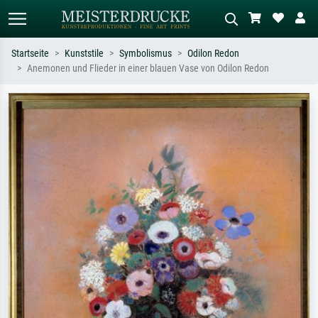
Startseite
Kunststile
Symbolismus
Odilon Redon
Anemonen und Flieder in einer blauen Vase von Odilon Redon
Standardsuche
KI-Bildersuche
Suchen Sie nach Künstlern, Werktiteln
Beschreiben Sie die Szene – z.B. Grüne
oder Stilen – z.B. Monet,
Wiese, Abstrakt mit viel Rot, Dunkles
Sternennacht, Impressionismus, Welle
Ölgemälde, Stehender Akt neben einem
Hokusai, Akt.
Baum.