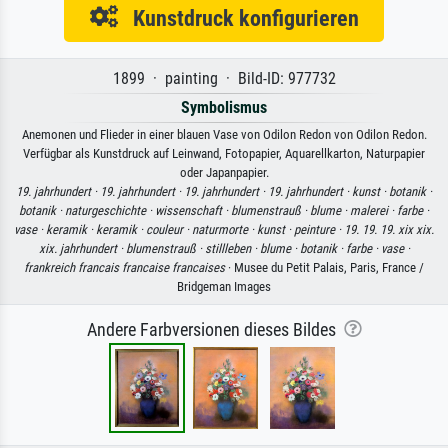
Kunstdruck konfigurieren
1899 · painting · Bild-ID: 977732
Symbolismus
Anemonen und Flieder in einer blauen Vase von Odilon Redon von Odilon Redon.
Verfügbar als Kunstdruck auf Leinwand, Fotopapier, Aquarellkarton, Naturpapier
oder Japanpapier.
19. jahrhundert ·
19. jahrhundert ·
19. jahrhundert ·
19. jahrhundert ·
kunst ·
botanik ·
botanik ·
naturgeschichte ·
wissenschaft ·
blumenstrauß ·
blume ·
malerei ·
farbe ·
vase ·
keramik ·
keramik ·
couleur ·
naturmorte ·
kunst ·
peinture ·
19. 19. 19. xix xix.
xix. jahrhundert ·
blumenstrauß ·
stillleben ·
blume ·
botanik ·
farbe ·
vase ·
frankreich francais francaise francaises
· Musee du Petit Palais, Paris, France /
Bridgeman Images
Andere Farbversionen dieses Bildes