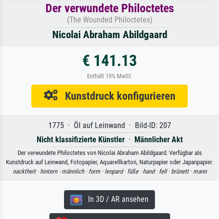
Der verwundete Philoctetes
(The Wounded Philoctetes)
Nicolai Abraham Abildgaard
€ 141.13
Enthält 19% MwSt.
Kunstdruck konfigurieren
1775 · Öl auf Leinwand · Bild-ID: 207
Nicht klassifizierte Künstler
·
Männlicher Akt
Der verwundete Philoctetes von Nicolai Abraham Abildgaard. Verfügbar als
Kunstdruck auf Leinwand, Fotopapier, Aquarellkarton, Naturpapier oder Japanpapier.
nacktheit ·
hintern ·
männlich ·
form ·
leopard ·
füße ·
hand ·
fell ·
brünett ·
mann
In 3D / AR ansehen