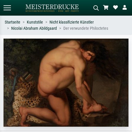
Startseite
Kunststile
Nicht klassifizierte Künstler
Nicolai Abraham Abildgaard
Der verwundete Philoctetes
Standardsuche
KI-Bildersuche
Suchen Sie nach Künstlern, Werktiteln
Beschreiben Sie die Szene – z.B. Grüne
oder Stilen – z.B. Monet,
Wiese, Abstrakt mit viel Rot, Dunkles
Sternennacht, Impressionismus, Welle
Ölgemälde, Stehender Akt neben einem
Hokusai, Akt.
Baum.