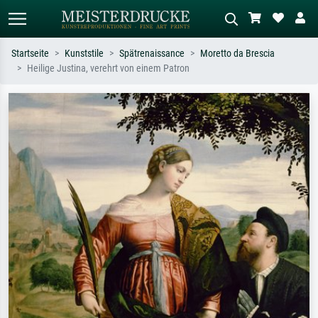
Startseite
Kunststile
Spätrenaissance
Moretto da Brescia
Heilige Justina, verehrt von einem Patron
Standardsuche
KI-Bildersuche
Suchen Sie nach Künstlern, Werktiteln
Beschreiben Sie die Szene – z.B. Grüne
oder Stilen – z.B. Monet,
Wiese, Abstrakt mit viel Rot, Dunkles
Sternennacht, Impressionismus, Welle
Ölgemälde, Stehender Akt neben einem
Hokusai, Akt.
Baum.