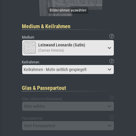
Medium & Keilrahmen
Medium
Leinwand Leonardo (Satin)
(Canvas Venezia)
Keilrahmen
Keilrahmen - Motiv seitlich gespiegelt
Glas & Passepartout
Glas (inklusive Rückwand)
Bitte wählen
Passepartout
Kein Passepartout