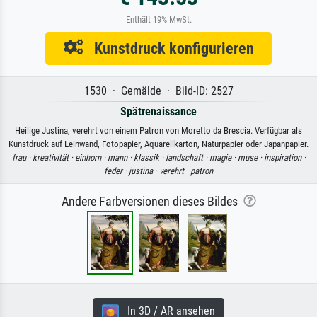
Enthält 19% MwSt.
Kunstdruck konfigurieren
1530 · Gemälde · Bild-ID: 2527
Spätrenaissance
Heilige Justina, verehrt von einem Patron von Moretto da Brescia. Verfügbar als
Kunstdruck auf Leinwand, Fotopapier, Aquarellkarton, Naturpapier oder Japanpapier.
frau ·
kreativität ·
einhorn ·
mann ·
klassik ·
landschaft ·
magie ·
muse ·
inspiration ·
feder ·
justina ·
verehrt ·
patron
Andere Farbversionen dieses Bildes
In 3D / AR ansehen