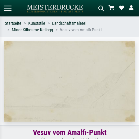
Startseite
Kunststile
Landschaftsmalerei
Miner Kilbourne Kellogg
Vesuv vom Amalfi-Punkt
Standardsuche
KI-Bildersuche
Suchen Sie nach Künstlern, Werktiteln
Beschreiben Sie die Szene – z.B. Grüne
oder Stilen – z.B. Monet,
Wiese, Abstrakt mit viel Rot, Dunkles
Sternennacht, Impressionismus, Welle
Ölgemälde, Stehender Akt neben einem
Hokusai, Akt.
Baum.
Vesuv vom Amalfi-Punkt