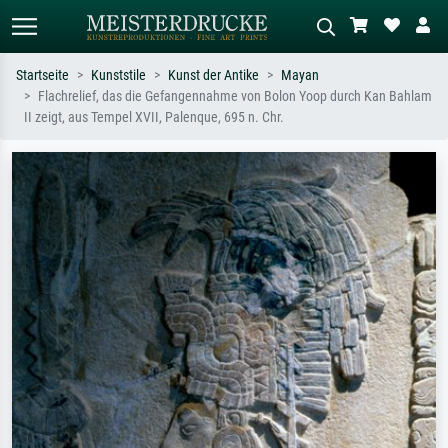
Startseite
Kunststile
Kunst der Antike
Mayan
Flachrelief, das die Gefangennahme von Bolon Yoop durch Kan Bahlam
Standardsuche
KI-Bildersuche
II zeigt, aus Tempel XVII, Palenque, 695 n. Chr.
Suchen Sie nach Künstlern, Werktiteln
Beschreiben Sie die Szene – z.B. Grüne
oder Stilen – z.B. Monet,
Wiese, Abstrakt mit viel Rot, Dunkles
Sternennacht, Impressionismus, Welle
Ölgemälde, Stehender Akt neben einem
Hokusai, Akt.
Baum.