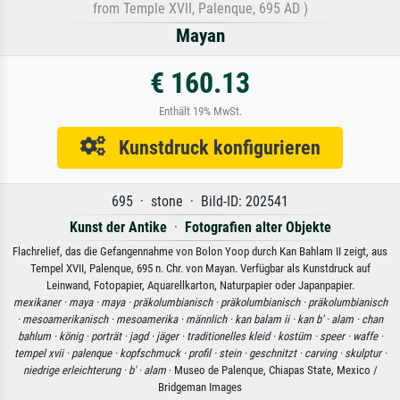
from Temple XVII, Palenque, 695 AD )
Mayan
€ 160.13
Enthält 19% MwSt.
Kunstdruck konfigurieren
695 · stone · Bild-ID: 202541
Kunst der Antike
·
Fotografien alter Objekte
Flachrelief, das die Gefangennahme von Bolon Yoop durch Kan Bahlam II zeigt, aus
Tempel XVII, Palenque, 695 n. Chr. von Mayan. Verfügbar als Kunstdruck auf
Leinwand, Fotopapier, Aquarellkarton, Naturpapier oder Japanpapier.
mexikaner ·
maya ·
maya ·
präkolumbianisch ·
präkolumbianisch ·
präkolumbianisch
·
mesoamerikanisch ·
mesoamerika ·
männlich ·
kan balam ii ·
kan b' ·
alam ·
chan
bahlum ·
könig ·
porträt ·
jagd ·
jäger ·
traditionelles kleid ·
kostüm ·
speer ·
waffe ·
tempel xvii ·
palenque ·
kopfschmuck ·
profil ·
stein ·
geschnitzt ·
carving ·
skulptur ·
niedrige erleichterung ·
b' ·
alam
· Museo de Palenque, Chiapas State, Mexico /
Bridgeman Images