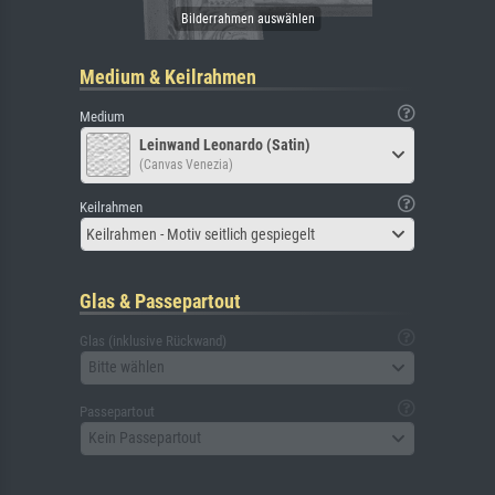
Medium & Keilrahmen
Medium
Leinwand Leonardo (Satin)
(Canvas Venezia)
Keilrahmen
Keilrahmen - Motiv seitlich gespiegelt
Glas & Passepartout
Glas (inklusive Rückwand)
Bitte wählen
Passepartout
Kein Passepartout