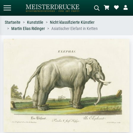
Startseite
Kunststile
Nicht klassifizierte Künstler
Martin Elias Ridinger
Asiatischer Elefant in Ketten
Standardsuche
KI-Bildersuche
Suchen Sie nach Künstlern, Werktiteln
Beschreiben Sie die Szene – z.B. Grüne
oder Stilen – z.B. Monet,
Wiese, Abstrakt mit viel Rot, Dunkles
Sternennacht, Impressionismus, Welle
Ölgemälde, Stehender Akt neben einem
Hokusai, Akt.
Baum.