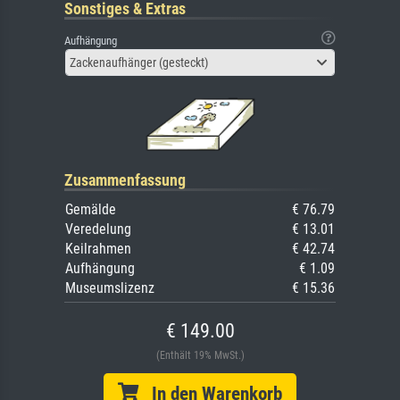
Sonstiges & Extras
Aufhängung
Zackenaufhänger (gesteckt)
Zusammenfassung
Gemälde
€ 76.79
Veredelung
€ 13.01
Keilrahmen
€ 42.74
Aufhängung
€ 1.09
Museumslizenz
€ 15.36
€ 149.00
(Enthält 19% MwSt.)
In den Warenkorb