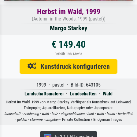
Herbst im Wald, 1999
(Autumn in the Woods, 1999 (pastel))
Margo Starkey
€ 149.40
Enthält 19% MwSt.
Kunstdruck konfigurieren
1999 · pastel · Bild-ID: 643105
Landschaftsmalerei
·
Landschaften
·
Wald
Herbst im Wald, 1999 von Margo Starkey. Verfügbar als Kunstdruck auf Leinwand,
Fotopapier, Aquarellkarton, Naturpapier oder Japanpapier.
landschaft ·
zeichnung ·
wald ·
holz ·
eingeschlossen ·
bunt ·
wald ·
baum ·
herbstlich
·
golden ·
stämme ·
umgeben
· Private Collection / Bridgeman Images
In 3D / AR ansehen