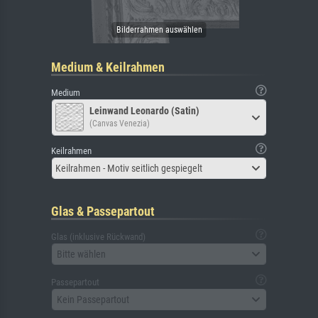
Medium & Keilrahmen
Medium
Leinwand Leonardo (Satin)
(Canvas Venezia)
Keilrahmen
Keilrahmen - Motiv seitlich gespiegelt
Glas & Passepartout
Glas (inklusive Rückwand)
Bitte wählen
Passepartout
Kein Passepartout