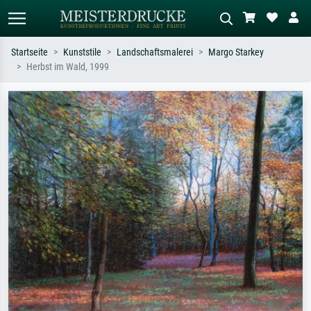
Startseite
Kunststile
Landschaftsmalerei
Margo Starkey
Herbst im Wald, 1999
Standardsuche
KI-Bildersuche
Suchen Sie nach Künstlern, Werktiteln
Beschreiben Sie die Szene – z.B. Grüne
oder Stilen – z.B. Monet,
Wiese, Abstrakt mit viel Rot, Dunkles
Sternennacht, Impressionismus, Welle
Ölgemälde, Stehender Akt neben einem
Hokusai, Akt.
Baum.