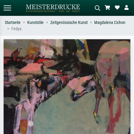
Startseite
Kunststile
Zeitgenössische Kunst
Magdalena Cichon
Fedya
Standardsuche
KI-Bildersuche
Suchen Sie nach Künstlern, Werktiteln
Beschreiben Sie die Szene – z.B. Grüne
oder Stilen – z.B. Monet,
Wiese, Abstrakt mit viel Rot, Dunkles
Sternennacht, Impressionismus, Welle
Ölgemälde, Stehender Akt neben einem
Hokusai, Akt.
Baum.