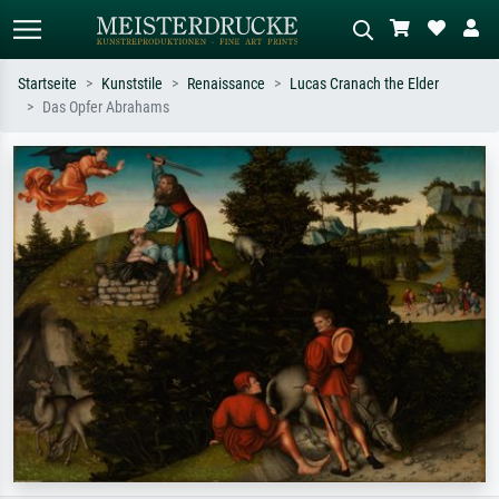
Startseite
Kunststile
Renaissance
Lucas Cranach the Elder
Das Opfer Abrahams
Standardsuche
KI-Bildersuche
Suchen Sie nach Künstlern, Werktiteln
Beschreiben Sie die Szene – z.B. Grüne
oder Stilen – z.B. Monet,
Wiese, Abstrakt mit viel Rot, Dunkles
Sternennacht, Impressionismus, Welle
Ölgemälde, Stehender Akt neben einem
Hokusai, Akt.
Baum.