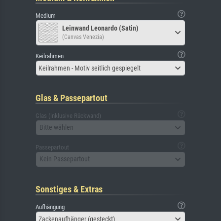
Medium
Leinwand Leonardo (Satin)
(Canvas Venezia)
Keilrahmen
Keilrahmen - Motiv seitlich gespiegelt
Glas & Passepartout
Glas (inklusive Rückwand)
Bitte wählen
Passepartout
Kein Passepartout
Sonstiges & Extras
Aufhängung
Zackenaufhänger (gesteckt)