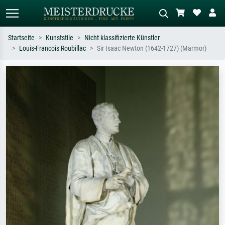
Startseite
Kunststile
Nicht klassifizierte Künstler
Louis-Francois Roubillac
Sir Isaac Newton (1642-1727) (Marmor)
Standardsuche
KI-Bildersuche
Suchen Sie nach Künstlern, Werktiteln
Beschreiben Sie die Szene – z.B. Grüne
oder Stilen – z.B. Monet,
Wiese, Abstrakt mit viel Rot, Dunkles
Sternennacht, Impressionismus, Welle
Ölgemälde, Stehender Akt neben einem
Hokusai, Akt.
Baum.