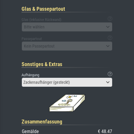
Glas & Passepartout
Glas (inklusive Rückwand)
Bitte wählen
Passepartout
Kein Passepartout
Sonstiges & Extras
Aufhängung
Zackenaufhänger (gesteckt)
Zusammenfassung
Gemälde
€ 48.47