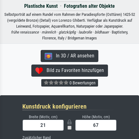
Plastische Kunst
·
Fotografien alter Objekte
Selbstporträt auf einem Rundel vom Rahmen der Paradiespforte (Osttüren) 1425-52
(vergoldete Bronze) (Detail) von Lorenzo Ghiberti. Verfügbar als Kunstdruck auf
Leinwand, Fotopapier, Aquarellkarton, Naturpapier oder Japanpapier.
frühe renaissance ·
männlich ·
glatzköpfig ·
laubrolle ·
bildhauer
· Baptistery,
Florence, Italy / Bridgeman Images
In 3D / AR ansehen
Bild zu Favoriten hinzufügen
0 Bewertungen
Kunstdruck konfigurieren
Breite (Motiv, cm)
Höhe (Motiv, cm)
Zusätzlicher Rand