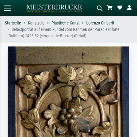
Startseite
Kunststile
Plastische Kunst
Lorenzo Ghiberti
Selbstporträt auf einem Rundel vom Rahmen der Paradiespforte
Standardsuche
KI-Bildersuche
(Osttüren) 1425-52 (vergoldete Bronze) (Detail)
Suchen Sie nach Künstlern, Werktiteln
Beschreiben Sie die Szene – z.B. Grüne
oder Stilen – z.B. Monet,
Wiese, Abstrakt mit viel Rot, Dunkles
Sternennacht, Impressionismus, Welle
Ölgemälde, Stehender Akt neben einem
Hokusai, Akt.
Baum.