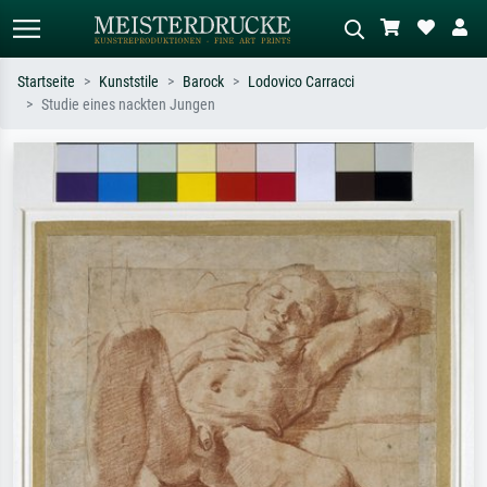
Startseite
Kunststile
Barock
Lodovico Carracci
Studie eines nackten Jungen
Standardsuche
KI-Bildersuche
Suchen Sie nach Künstlern, Werktiteln
Beschreiben Sie die Szene – z.B. Grüne
oder Stilen – z.B. Monet,
Wiese, Abstrakt mit viel Rot, Dunkles
Sternennacht, Impressionismus, Welle
Ölgemälde, Stehender Akt neben einem
Hokusai, Akt.
Baum.