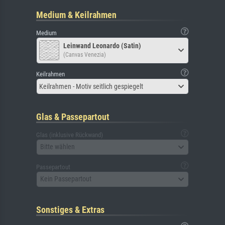
Medium & Keilrahmen
Medium
Leinwand Leonardo (Satin)
(Canvas Venezia)
Keilrahmen
Keilrahmen - Motiv seitlich gespiegelt
Glas & Passepartout
Glas (inklusive Rückwand)
Bitte wählen
Passepartout
Kein Passepartout
Sonstiges & Extras