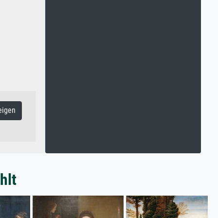
eigen
hlt