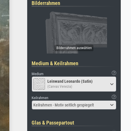
Bilderrahmen
Medium & Keilrahmen
Medium
Leinwand Leonardo (Satin)
(Canvas Venezia)
Keilrahmen
Keilrahmen - Motiv seitlich gespiegelt
Glas & Passepartout