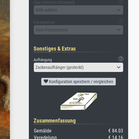
Glas (inklusive Rückwand)
Bitte wählen
Passepartout
Kein Passepartout
Sonstiges & Extras
Aufhängung
Zackenaufhänger (gesteckt)
Konfiguration speichern / vergleichen
Zusammenfassung
Gemälde
€ 84.03
Veredelung
€ 14.16