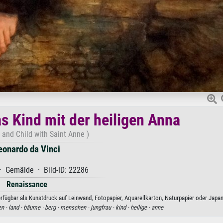
s Kind mit der heiligen Anna
 and Child with Saint Anne )
eonardo da Vinci
· Gemälde · Bild-ID: 22286
Renaissance
erfügbar als Kunstdruck auf Leinwand, Fotopapier, Aquarellkarton, Naturpapier oder Japan
en ·
land ·
bäume ·
berg ·
menschen ·
jungfrau ·
kind ·
heilige ·
anne