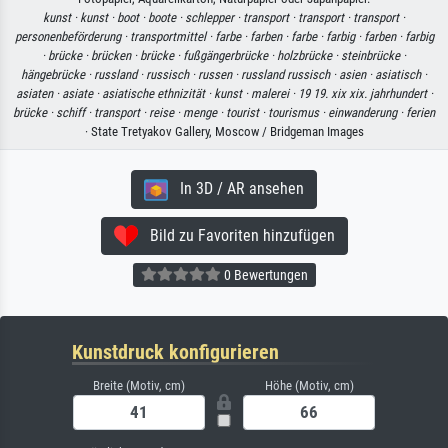
kunst ·
kunst ·
boot ·
boote ·
schlepper ·
transport ·
transport ·
transport ·
personenbeförderung ·
transportmittel ·
farbe ·
farben ·
farbe ·
farbig ·
farben ·
farbig
·
brücke ·
brücken ·
brücke ·
fußgängerbrücke ·
holzbrücke ·
steinbrücke ·
hängebrücke ·
russland ·
russisch ·
russen ·
russland russisch ·
asien ·
asiatisch ·
asiaten ·
asiate ·
asiatische ethnizität ·
kunst ·
malerei ·
19 19. xix xix. jahrhundert ·
brücke ·
schiff ·
transport ·
reise ·
menge ·
tourist ·
tourismus ·
einwanderung ·
ferien
· State Tretyakov Gallery, Moscow / Bridgeman Images
In 3D / AR ansehen
Bild zu Favoriten hinzufügen
0 Bewertungen
Kunstdruck konfigurieren
Breite (Motiv, cm)
Höhe (Motiv, cm)