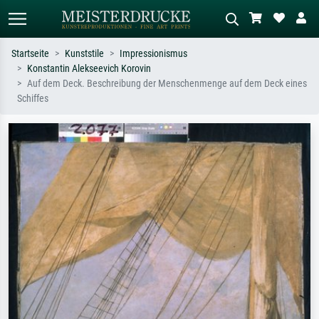
Startseite
Kunststile
Impressionismus
Konstantin Alekseevich Korovin
Standardsuche
KI-Bildersuche
Auf dem Deck. Beschreibung der Menschenmenge auf dem Deck eines
Schiffes
Suchen Sie nach Künstlern, Werktiteln
Beschreiben Sie die Szene – z.B. Grüne
oder Stilen – z.B. Monet,
Wiese, Abstrakt mit viel Rot, Dunkles
Sternennacht, Impressionismus, Welle
Ölgemälde, Stehender Akt neben einem
Hokusai, Akt.
Baum.