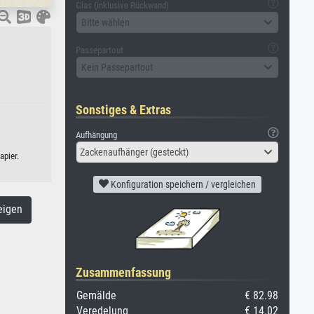
Glas (inklusive Rückwand)
Bitte wählen
Passepartout
Kein Passepartout
Sonstiges & Extras
Aufhängung
Zackenaufhänger (gesteckt)
apier.
Konfiguration speichern / vergleichen
eigen
Zusammenfassung
Gemälde
€ 82.98
Veredelung
€ 14.02