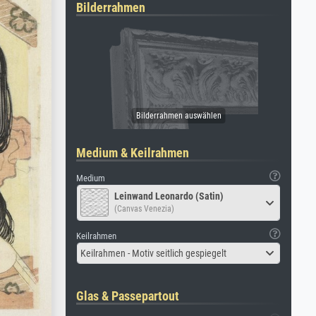
Bilderrahmen
Medium & Keilrahmen
Medium
Leinwand Leonardo (Satin)
(Canvas Venezia)
Keilrahmen
Keilrahmen - Motiv seitlich gespiegelt
Glas & Passepartout