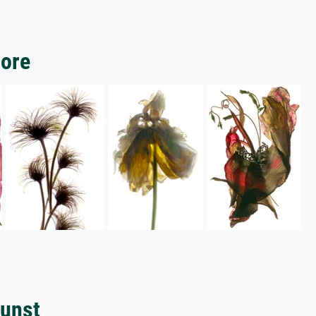
more
kunst