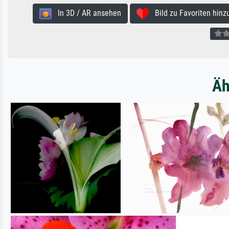
In 3D / AR ansehen
Bild zu Favoriten hinz
Äh