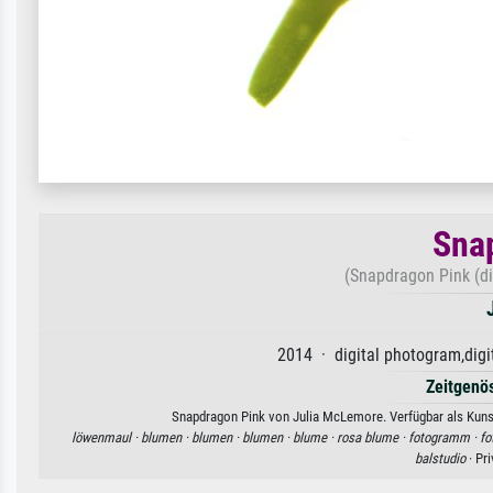
Sna
(Snapdragon Pink (dig
2014 · digital photogram,digit
Zeitgenö
Snapdragon Pink von Julia McLemore. Verfügbar als Kunst
löwenmaul ·
blumen ·
blumen ·
blumen ·
blume ·
rosa blume ·
fotogramm ·
fo
balstudio
· Pr