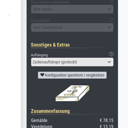
Glas (inklusive Rückwand)
Bitte wählen
Passepartout
Kein Passepartout
Sonstiges & Extras
Aufhängung
Zackenaufhänger (gesteckt)
Konfiguration speichern / vergleichen
Zusammenfassung
Gemälde
€ 78.15
Veredelung
€ 13.19