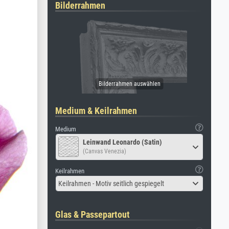
Bilderrahmen
Medium & Keilrahmen
Medium
Leinwand Leonardo (Satin)
(Canvas Venezia)
Keilrahmen
Keilrahmen - Motiv seitlich gespiegelt
Glas & Passepartout