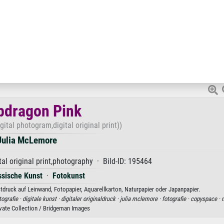
pdragon Pink
ital photogram,digital original print))
Julia McLemore
al original print,photography · Bild-ID: 195464
ssische Kunst
·
Fotokunst
druck auf Leinwand, Fotopapier, Aquarellkarton, Naturpapier oder Japanpapier.
tografie ·
digitale kunst ·
digitaler originaldruck ·
julia mclemore ·
fotografie ·
copyspace ·
n
ivate Collection / Bridgeman Images