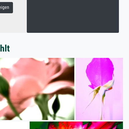
eigen
hlt