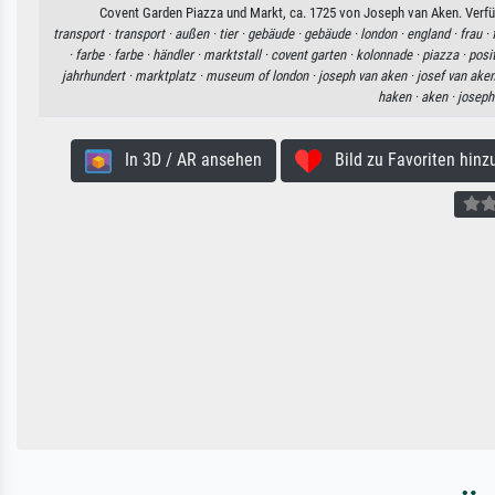
Covent Garden Piazza und Markt, ca. 1725 von Joseph van Aken. Verfüg
transport ·
transport ·
außen ·
tier ·
gebäude ·
gebäude ·
london ·
england ·
frau ·
·
farbe ·
farbe ·
händler ·
marktstall ·
covent garten ·
kolonnade ·
piazza ·
posi
jahrhundert ·
marktplatz ·
museum of london ·
joseph van aken ·
josef van aken
haken ·
aken ·
joseph
In 3D / AR ansehen
Bild zu Favoriten hinz