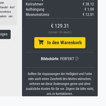
ier.
Keilrahmen
€ 38.12
handel ·
kerl
Aufhängung
€ 1.09
htzehntes
Museumslizenz
€ 12.01
aaken ·
van
€ 129.31
(Enthält 19% MwSt.)
eigen
In den Warenkorb
Bildschärfe:
PERFEKT
Sollten Sie Anpassungen der Helligkeit und Farbe
oder auch einen Zuschnitt des Motivs wünschen,
nehmen wir diese Änderungen gerne und ohne
zusätzliche Kosten für Sie vor. Zögern Sie bitte nicht,
uns zu kontaktieren.