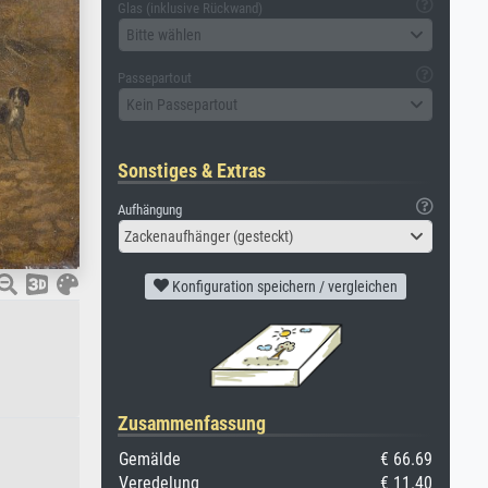
Glas (inklusive Rückwand)
Bitte wählen
Passepartout
Kein Passepartout
Sonstiges & Extras
Aufhängung
Zackenaufhänger (gesteckt)
Konfiguration speichern / vergleichen
Zusammenfassung
Gemälde
€ 66.69
Veredelung
€ 11.40