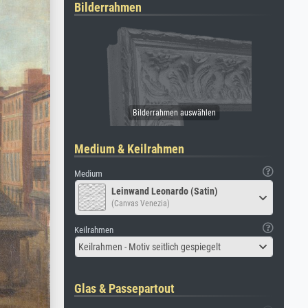
Bilderrahmen
Medium & Keilrahmen
Medium
Leinwand Leonardo (Satin)
(Canvas Venezia)
Keilrahmen
Keilrahmen - Motiv seitlich gespiegelt
Glas & Passepartout