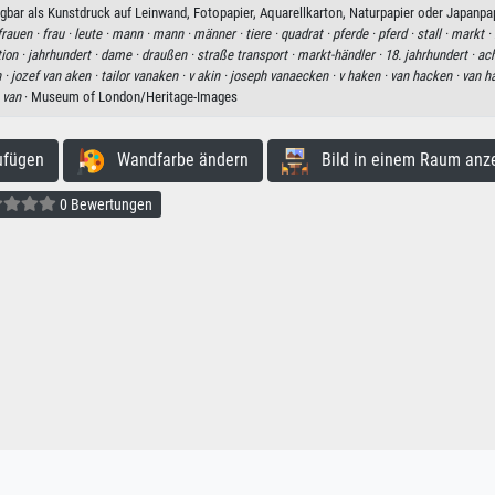
bar als Kunstdruck auf Leinwand, Fotopapier, Aquarellkarton, Naturpapier oder Japanpap
frauen ·
frau ·
leute ·
mann ·
mann ·
männer ·
tiere ·
quadrat ·
pferde ·
pferd ·
stall ·
markt ·
tion ·
jahrhundert ·
dame ·
draußen ·
straße transport ·
markt-händler ·
18. jahrhundert ·
ac
 ·
jozef van aken ·
tailor vanaken ·
v akin ·
joseph vanaecken ·
v haken ·
van hacken ·
van h
 van
· Museum of London/Heritage-Images
ufügen
Wandfarbe ändern
Bild in einem Raum anz
0 Bewertungen