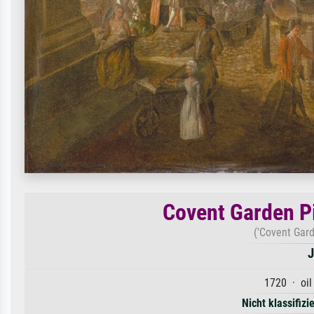
Covent Garden Pi
('Covent Gar
J
1720 · oil
Nicht klassifizi