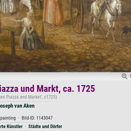
azza und Markt, ca. 1725
den Piazza and Market', c1725)
oseph van Aken
 painting · Bild-ID: 1143047
erte Künstler
·
Städte und Dörfer